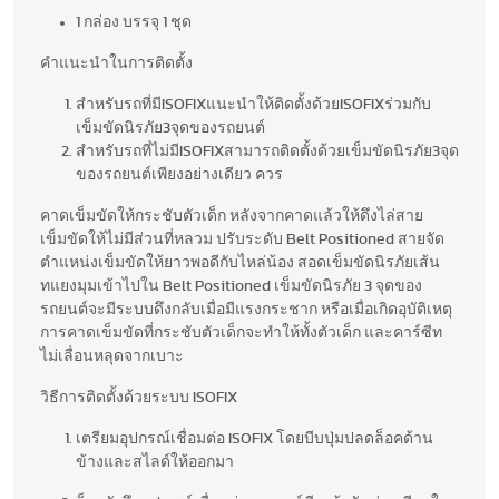
1 กล่อง บรรจุ 1 ชุด
คำแนะนำในการติดตั้ง
สำหรับรถที่มีISOFIXแนะนำให้ติดตั้งด้วยISOFIXร่วมกับ
เข็มขัดนิรภัย3จุดของรถยนต์
สำหรับรถที่ไม่มีISOFIXสามารถติดตั้งด้วยเข็มขัดนิรภัย3จุด
ของรถยนต์เพียงอย่างเดียว ควร
คาดเข็มขัดให้กระชับตัวเด็ก หลังจากคาดแล้วให้ดึงไล่สาย
เข็มขัดให้ไม่มีส่วนที่หลวม ปรับระดับ Belt Positioned สายจัด
ตำแหน่งเข็มขัดให้ยาวพอดีกับไหล่น้อง สอดเข็มขัดนิรภัยเส้น
ทแยงมุมเข้าไปใน Belt Positioned เข็มขัดนิรภัย 3 จุดของ
รถยนต์จะมีระบบดึงกลับเมื่อมีแรงกระชาก หรือเมื่อเกิดอุบัติเหตุ
การคาดเข็มขัดที่กระชับตัวเด็กจะทำให้ทั้งตัวเด็ก และคาร์ซีท
ไม่เลื่อนหลุดจากเบาะ
วิธีการติดตั้งด้วยระบบ ISOFIX
เตรียมอุปกรณ์เชื่อมต่อ ISOFIX โดยบีบปุ่มปลดล็อคด้าน
ข้างและสไลด์ให้ออกมา