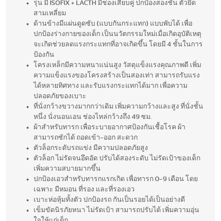
รุ่น มี ISOFIX + LACTH มีช่องเสียบคู่ ปกป้องสองชั้น ตัวยึด
สามเหลี่ยม
ด้านข้างมีแผ่นดูดซับ (แบบกันกระแทก) แบบพับได้ เพื่อ
ปกป้องร่างกายของเด็ก เป็นนวัตกรรมใหม่เมื่อเกิดอุบัติเหตุ
จะเกิดช่วยลดแรงกระแทกที่อาจเกิดขึ้น โดยมี 4 ชั้นในการ
ป้องกัน
โครงเหล็กมีความหนาแน่นสูง วัสดุแข็งแรงคุณภาพดี เพิ่ม
ความแข็งแรงของโครงสร้างเป็นสองเท่า สามารถรับแรง
ได้หลายทิศทาง และรับแรงกระแทกได้มาก เพื่อความ
ปลอดภัยของเบาะ
ที่นั่งกว้างขวางมากกว่าเดิม เพิ่มความกว้างและสูง ที่นั่งชั้น
หนึ่ง นั่งนอนเอน ช่องไหล่กว้างถึง 49 ซม.
ผ้าสำหรับทารก เพื่อระบายอากาศป้องกันเชื้อโรค ผ้า
สามารถซักได้ ถอดเข้า-ออก สะดวก
ตัวล็อกระดับรถแข่ง มีความปลอดภัยสูง
ตัวล็อก ไม่รัดจนอึดอัด ปรับได้สองระดับ ไม่รัดเป้าของเด็ก
เพิ่มความสบายมากขึ้น
ปกป้องเอวสำหรับทารกแรกเกิด เพื่อทารก 0-9 เดือน โดย
เฉพาะ มีหมอน ที่รอง และที่รองเอว
เบาะห่อหุ้มทั้งตัว ปกป้องรถ กันเป็นรอยได้เป็นอย่างดี
เข็มขัดนิรภัยหนา ไม่รัดเป้า สามารถปรับได้ เพิ่มความอุ่น
ใจให้แก่เด็ก