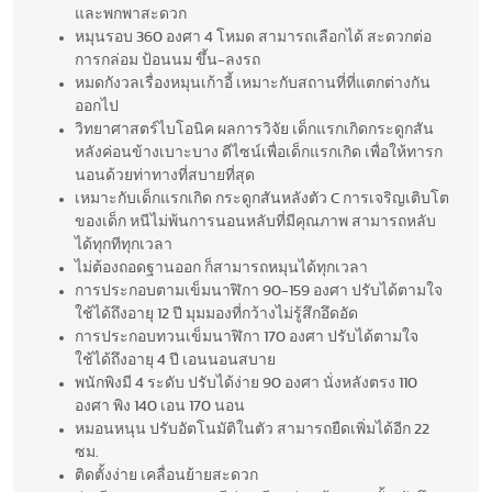
และพกพาสะดวก
หมุนรอบ 360 องศา 4 โหมด สามารถเลือกได้ สะดวกต่อ
การกล่อม ป้อนนม ขึ้น-ลงรถ
หมดกังวลเรื่องหมุนเก้าอี้ เหมาะกับสถานที่ที่แตกต่างกัน
ออกไป
วิทยาศาสตร์ไบโอนิค ผลการวิจัย เด็กแรกเกิดกระดูกสัน
หลังค่อนข้างเบาะบาง ดีไซน์เพื่อเด็กแรกเกิด เพื่อให้ทารก
นอนด้วยท่าทางที่สบายที่สุด
เหมาะกับเด็กแรกเกิด กระดูกสันหลังตัว C การเจริญเติบโต
ของเด็ก หนีไม่พ้นการนอนหลับที่มีคุณภาพ สามารถหลับ
ได้ทุกทีทุกเวลา
ไม่ต้องถอดฐานออก ก็สามารถหมุนได้ทุกเวลา
การประกอบตามเข็มนาฬิกา 90-159 องศา ปรับได้ตามใจ
ใช้ได้ถึงอายุ 12 ปี มุมมองที่กว้างไม่รู้สึกอึดอัด
การประกอบทวนเข็มนาฬิกา 170 องศา ปรับได้ตามใจ
ใช้ได้ถึงอายุ 4 ปี เอนนอนสบาย
พนักพิงมี 4 ระดับ ปรับได้ง่าย 90 องศา นั่งหลังตรง 110
องศา พิง 140 เอน 170 นอน
หมอนหนุน ปรับอัตโนมัติในตัว สามารถยืดเพิ่มได้อีก 22
ซม.
ติดตั้งง่าย เคลื่อนย้ายสะดวก