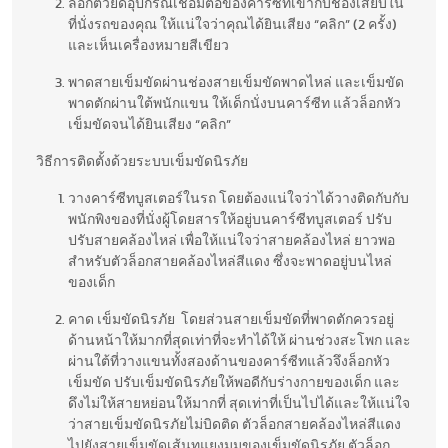
ล็อกตัวยึดอุปกรณ์เชื่อมต่อของคาร์ซีทเข้ากับช่องเสียบใน
ที่นั่งรถของคุณ ให้แน่ใจว่าคุณได้ยินเสียง “คลิก” (2 ครั้ง)
และเห็นเครื่องหมายสีเขียว
พาดสายเข็มขัดผ่านช่องสายเข็มขัดพาดไหล่ และเข็มขัด
พาดตักผ่านใต้พนักแขน ให้เด็กนั่งบนคาร์ซีท แล้วล็อกหัว
เข็มขัดจนได้ยินเสียง “คลิก”
วิธีการติดตั้งด้วยระบบเข็มขัดนิรภัย
วางคาร์ซีทบูสเตอร์ในรถ โดยต้องแน่ใจว่าได้วางติดกับกับ
พนักพิงของที่นั่งผู้โดยสารให้อยู่บนคาร์ซีทบูสเตอร์ ปรับ
ปรับสายคล้องไหล่ เพื่อให้แน่ใจว่าสายคล้องไหล่ ยาวพอ
สำหรับตัวล็อกสายคล้องไหล่สีแดง ซึ่งจะพาดอยู่บนไหล่
ของเด็ก
คาด เข็มขัดนิรภัย โดยส่วนสายเข็มขัดที่พาดตักควรอยู่
ด้านหน้าให้มากที่สุดเท่าที่จะทำได้ให้ ผ่านช่วงสะโพก และ
ผ่านใต้ที่วางแขนทั้งสองด้านของคาร์ซีทแล้วจึงล็อกหัว
เข็มขัด ปรับเข็มขัดนิรภัยให้พอดีกับร่างกายของเด็ก และ
ดึงไม่ให้สายหย่อนให้มากที่ สุดเท่าที่เป็นไปได้และให้แน่ใจ
ว่าสายเข็มขัดนิรภัยไม่บิดติด ตัวล็อกสายคล้องไหล่สีแดง
ไปยังสายเข็มขัดเส้นทแยงมุมของเข็มขัดนิรภัย ตัวล็อก