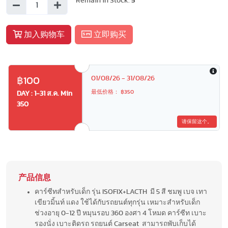
Remain in Stock:
5
加入购物车
立即购买
01/08/26 - 31/08/26
฿100
最低价格： ฿350
DAY : 1-31 ส.ค. Min
350
请保留这个。
产品信息
คาร์ซีทสำหรับเด็ก รุ่น ISOFIX+LACTH มี 5 สี ชมพู เบจ เทา
เขียวมิ้นท์ แดง ใช้ได้กับรถยนต์ทุกรุ่น เหมาะสำหรับเด็ก
ช่วงอายุ 0-12 ปี หมุนรอบ 360 องศา 4 โหมด คาร์ซีท เบาะ
รองนั่ง เบาะติดรถ รถยนต์ Carseat สามารถพับเก็บได้