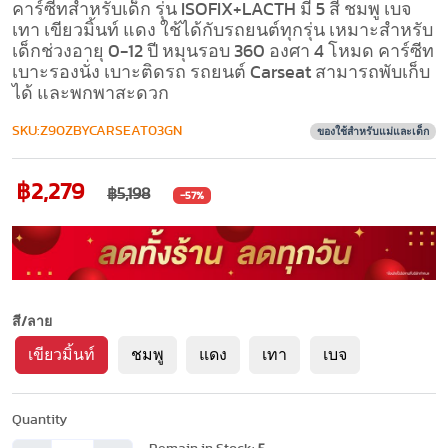
คาร์ซีทสำหรับเด็ก รุ่น ISOFIX+LACTH มี 5 สี ชมพู เบจ
เทา เขียวมิ้นท์ แดง ใช้ได้กับรถยนต์ทุกรุ่น เหมาะสำหรับ
เด็กช่วงอายุ 0-12 ปี หมุนรอบ 360 องศา 4 โหมด คาร์ซีท
เบาะรองนั่ง เบาะติดรถ รถยนต์ Carseat สามารถพับเก็บ
ได้ และพกพาสะดวก
SKU:Z90ZBYCARSEAT03GN
ของใช้สำหรับแม่และเด็ก
฿2,279
฿5,198
-57%
สี/ลาย
เขียวมิ้นท์
ชมพู
แดง
เทา
เบจ
Quantity