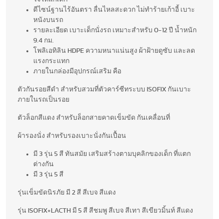
ดีไซน์ฐานไร้อันตรา ลื่นไหลสะดวก ไม่ทำร้ายเก้าอี้ เบาะ
หนังบนรถ
รายละเอียด เบาะเด็กนั่งรถ เหมาะสำหรับ 0-12 ปี น้ำหนัก
9.4 กม.
โพลิเอทิลิน HDPE ความหนาแน่นสูง ผ้าฝ้ายดูซับ และลด
แรงกระแทก
ภายในกล่องมีอุปกรณ์เสริม คือ
ตัวกันรอยสีดำ สำหรับสวมที่ตัวคาร์ซีทระบบ ISOFIX กันเบาะ
ภายในรถเป็นรอย
ตัวล็อกสีแดง สำหรับล็อกสายคาดเข็มขัด กันเคลื่อนที่
ผ้ารองนั่ง สำหรับรองเบาะนั่งกันเปื้อน
มี 3 รุ่น 5 สี ทันสมัย เสริมสร้างตามบุคลิกของเด็ก ที่แตก
ต่างกัน
มี 3 รุ่น 5 สี
รุ่นเข็มขัดนิรภัย มี 2 สี สีเบจ สีแดง
รุ่น ISOFIX+LACTH มี 5 สี สีชมพู สีเบจ สีเทา สีเขียวมิ้นท์ สีแดง