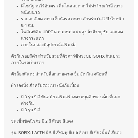
ดีไซน์ฐานไร้อันตรา ลื่นไหลสะดวก ไม่ทำร้ายเก้าอี้ เบาะ
หนังบนรถ
รายละเอียด เบาะเด็กนั่งรถ เหมาะสำหรับ 0-12 ปี น้ำหนัก
9.4 กม.
โพลิเอทิลิน HDPE ความหนาแน่นสูง ผ้าฝ้ายดูซับ และลด
แรงกระแทก
ภายในกล่องมีอุปกรณ์เสริม คือ
ตัวกันรอยสีดำ สำหรับสวมที่ตัวคาร์ซีทระบบ ISOFIX กันเบาะ
ภายในรถเป็นรอย
ตัวล็อกสีแดง สำหรับล็อกสายคาดเข็มขัด กันเคลื่อนที่
ผ้ารองนั่ง สำหรับรองเบาะนั่งกันเปื้อน
มี 3 รุ่น 5 สี ทันสมัย เสริมสร้างตามบุคลิกของเด็ก ที่แตก
ต่างกัน
มี 3 รุ่น 5 สี
รุ่นเข็มขัดนิรภัย มี 2 สี สีเบจ สีแดง
รุ่น ISOFIX+LACTH มี 5 สี สีชมพู สีเบจ สีเทา สีเขียวมิ้นท์ สีแดง