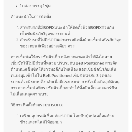
1 กล่อง บรรจุ 1 ชุด
คำแนะนำในการติดตั้ง
สำหรับรถที่มีISOFIXแนะนำให้ติดตั้งด้วยISOFIXร่วมกับ
เข็มขัดนิรภัย3จุดของรถยนต์
สำหรับรถที่ไม่มีISOFIXสามารถติดตั้งด้วยเข็มขัดนิรภัย3จุด
ของรถยนต์เพียงอย่างเดียว ควร
คาดเข็มขัดให้กระชับตัวเด็ก หลังจากคาดแล้วให้ดึงไล่สาย
เข็มขัดให้ไม่มีส่วนที่หลวม ปรับระดับ Belt Positioned สายจัด
ตำแหน่งเข็มขัดให้ยาวพอดีกับไหล่น้อง สอดเข็มขัดนิรภัยเส้น
ทแยงมุมเข้าไปใน Belt Positioned เข็มขัดนิรภัย 3 จุดของ
รถยนต์จะมีระบบดึงกลับเมื่อมีแรงกระชาก หรือเมื่อเกิดอุบัติเหตุ
การคาดเข็มขัดที่กระชับตัวเด็กจะทำให้ทั้งตัวเด็ก และคาร์ซีท
ไม่เลื่อนหลุดจากเบาะ
วิธีการติดตั้งด้วยระบบ ISOFIX
เตรียมอุปกรณ์เชื่อมต่อ ISOFIX โดยบีบปุ่มปลดล็อคด้าน
ข้างและสไลด์ให้ออกมา