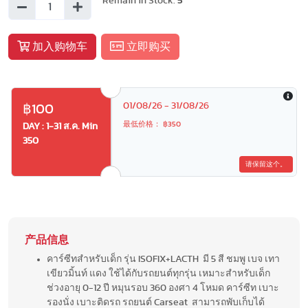
Remain in Stock:
5
加入购物车
立即购买
01/08/26 - 31/08/26
฿100
最低价格： ฿350
DAY : 1-31 ส.ค. Min
350
请保留这个。
产品信息
คาร์ซีทสำหรับเด็ก รุ่น ISOFIX+LACTH มี 5 สี ชมพู เบจ เทา
เขียวมิ้นท์ แดง ใช้ได้กับรถยนต์ทุกรุ่น เหมาะสำหรับเด็ก
ช่วงอายุ 0-12 ปี หมุนรอบ 360 องศา 4 โหมด คาร์ซีท เบาะ
รองนั่ง เบาะติดรถ รถยนต์ Carseat สามารถพับเก็บได้