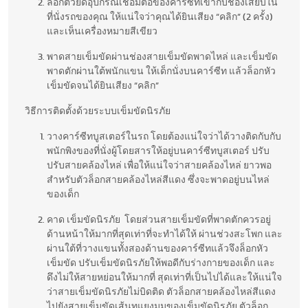
ล็อกตัวยึดอุปกรณ์เชื่อมต่อของคาร์ซีทเข้ากับช่องเสียบใน
ที่นั่งรถของคุณ ให้แน่ใจว่าคุณได้ยินเสียง “คลิก” (2 ครั้ง)
และเห็นเครื่องหมายสีเขียว
พาดสายเข็มขัดผ่านช่องสายเข็มขัดพาดไหล่ และเข็มขัด
พาดตักผ่านใต้พนักแขน ให้เด็กนั่งบนคาร์ซีท แล้วล็อกหัว
เข็มขัดจนได้ยินเสียง “คลิก”
วิธีการติดตั้งด้วยระบบเข็มขัดนิรภัย
วางคาร์ซีทบูสเตอร์ในรถ โดยต้องแน่ใจว่าได้วางติดกับกับ
พนักพิงของที่นั่งผู้โดยสารให้อยู่บนคาร์ซีทบูสเตอร์ ปรับ
ปรับสายคล้องไหล่ เพื่อให้แน่ใจว่าสายคล้องไหล่ ยาวพอ
สำหรับตัวล็อกสายคล้องไหล่สีแดง ซึ่งจะพาดอยู่บนไหล่
ของเด็ก
คาด เข็มขัดนิรภัย โดยส่วนสายเข็มขัดที่พาดตักควรอยู่
ด้านหน้าให้มากที่สุดเท่าที่จะทำได้ให้ ผ่านช่วงสะโพก และ
ผ่านใต้ที่วางแขนทั้งสองด้านของคาร์ซีทแล้วจึงล็อกหัว
เข็มขัด ปรับเข็มขัดนิรภัยให้พอดีกับร่างกายของเด็ก และ
ดึงไม่ให้สายหย่อนให้มากที่ สุดเท่าที่เป็นไปได้และให้แน่ใจ
ว่าสายเข็มขัดนิรภัยไม่บิดติด ตัวล็อกสายคล้องไหล่สีแดง
ไปยังสายเข็มขัดเส้นทแยงมุมของเข็มขัดนิรภัย ตัวล็อก