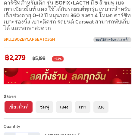
คาร์ซีทสำหรับเด็ก รุ่น ISOFIX+LACTH มี 5 สี ชมพู เบจ
เทา เขียวมิ้นท์ แดง ใช้ได้กับรถยนต์ทุกรุ่น เหมาะสำหรับ
เด็กช่วงอายุ 0-12 ปี หมุนรอบ 360 องศา 4 โหมด คาร์ซีท
เบาะรองนั่ง เบาะติดรถ รถยนต์ Carseat สามารถพับเก็บ
ได้ และพกพาสะดวก
SKU:Z90ZBYCARSEAT03GN
ของใช้สำหรับแม่และเด็ก
฿2,279
฿5,198
-57%
สี/ลาย
เขียวมิ้นท์
ชมพู
แดง
เทา
เบจ
Quantity