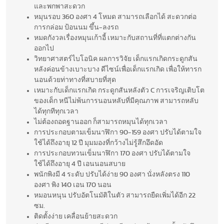
และพกพาสะดวก
หมุนรอบ 360 องศา 4 โหมด สามารถเลือกได้ สะดวกต่อ
การกล่อม ป้อนนม ขึ้น-ลงรถ
หมดกังวลเรื่องหมุนเก้าอี้ เหมาะกับสถานที่ที่แตกต่างกัน
ออกไป
วิทยาศาสตร์ไบโอนิค ผลการวิจัย เด็กแรกเกิดกระดูกสัน
หลังค่อนข้างเบาะบาง ดีไซน์เพื่อเด็กแรกเกิด เพื่อให้ทารก
นอนด้วยท่าทางที่สบายที่สุด
เหมาะกับเด็กแรกเกิด กระดูกสันหลังตัว C การเจริญเติบโต
ของเด็ก หนีไม่พ้นการนอนหลับที่มีคุณภาพ สามารถหลับ
ได้ทุกทีทุกเวลา
ไม่ต้องถอดฐานออก ก็สามารถหมุนได้ทุกเวลา
การประกอบตามเข็มนาฬิกา 90-159 องศา ปรับได้ตามใจ
ใช้ได้ถึงอายุ 12 ปี มุมมองที่กว้างไม่รู้สึกอึดอัด
การประกอบทวนเข็มนาฬิกา 170 องศา ปรับได้ตามใจ
ใช้ได้ถึงอายุ 4 ปี เอนนอนสบาย
พนักพิงมี 4 ระดับ ปรับได้ง่าย 90 องศา นั่งหลังตรง 110
องศา พิง 140 เอน 170 นอน
หมอนหนุน ปรับอัตโนมัติในตัว สามารถยืดเพิ่มได้อีก 22
ซม.
ติดตั้งง่าย เคลื่อนย้ายสะดวก