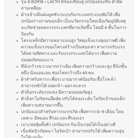
รุ่น มี ISOFIX + LACTH มีช่องเสียบคู่ ปกป้องสองชั้น ตัวยึด
สามเหลี่ยม
ด้านข้างมีแผ่นดูดซับ (แบบกันกระแทก) แบบพับได้ เพื่อ
ปกป้องร่างกายของเด็ก เป็นนวัตกรรมใหม่เมื่อเกิดอุบัติเหตุ
จะเกิดช่วยลดแรงกระแทกที่อาจเกิดขึ้น โดยมี 4 ชั้นในการ
ป้องกัน
โครงเหล็กมีความหนาแน่นสูง วัสดุแข็งแรงคุณภาพดี เพิ่ม
ความแข็งแรงของโครงสร้างเป็นสองเท่า สามารถรับแรง
ได้หลายทิศทาง และรับแรงกระแทกได้มาก เพื่อความ
ปลอดภัยของเบาะ
ที่นั่งกว้างขวางมากกว่าเดิม เพิ่มความกว้างและสูง ที่นั่งชั้น
หนึ่ง นั่งนอนเอน ช่องไหล่กว้างถึง 49 ซม.
ผ้าสำหรับทารก เพื่อระบายอากาศป้องกันเชื้อโรค ผ้า
สามารถซักได้ ถอดเข้า-ออก สะดวก
ตัวล็อกระดับรถแข่ง มีความปลอดภัยสูง
ตัวล็อก ไม่รัดจนอึดอัด ปรับได้สองระดับ ไม่รัดเป้าของเด็ก
เพิ่มความสบายมากขึ้น
ปกป้องเอวสำหรับทารกแรกเกิด เพื่อทารก 0-9 เดือน โดย
เฉพาะ มีหมอน ที่รอง และที่รองเอว
เบาะห่อหุ้มทั้งตัว ปกป้องรถ กันเป็นรอยได้เป็นอย่างดี
เข็มขัดนิรภัยหนา ไม่รัดเป้า สามารถปรับได้ เพิ่มความอุ่น
ใจให้แก่เด็ก