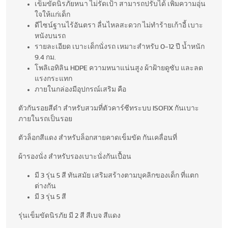
เข็มขัดนิรภัยหนา ไม่รัดเป้า สามารถปรับได้ เพิ่มความอุ่น
ใจให้แก่เด็ก
ดีไซน์ฐานไร้อันตรา ลื่นไหลสะดวก ไม่ทำร้ายเก้าอี้ เบาะ
หนังบนรถ
รายละเอียด เบาะเด็กนั่งรถ เหมาะสำหรับ 0-12 ปี น้ำหนัก
9.4 กม.
โพลิเอทิลิน HDPE ความหนาแน่นสูง ผ้าฝ้ายดูซับ และลด
แรงกระแทก
ภายในกล่องมีอุปกรณ์เสริม คือ
ตัวกันรอยสีดำ สำหรับสวมที่ตัวคาร์ซีทระบบ ISOFIX กันเบาะ
ภายในรถเป็นรอย
ตัวล็อกสีแดง สำหรับล็อกสายคาดเข็มขัด กันเคลื่อนที่
ผ้ารองนั่ง สำหรับรองเบาะนั่งกันเปื้อน
มี 3 รุ่น 5 สี ทันสมัย เสริมสร้างตามบุคลิกของเด็ก ที่แตก
ต่างกัน
มี 3 รุ่น 5 สี
รุ่นเข็มขัดนิรภัย มี 2 สี สีเบจ สีแดง