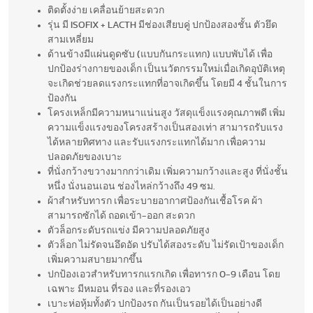
ติดตั้งง่าย เคลื่อนย้ายสะดวก
รุ่น มี ISOFIX + LACTH มีช่องเสียบคู่ ปกป้องสองชั้น ตัวยึด
สามเหลี่ยม
ด้านข้างมีแผ่นดูดซับ (แบบกันกระแทก) แบบพับได้ เพื่อ
ปกป้องร่างกายของเด็ก เป็นนวัตกรรมใหม่เมื่อเกิดอุบัติเหตุ
จะเกิดช่วยลดแรงกระแทกที่อาจเกิดขึ้น โดยมี 4 ชั้นในการ
ป้องกัน
โครงเหล็กมีความหนาแน่นสูง วัสดุแข็งแรงคุณภาพดี เพิ่ม
ความแข็งแรงของโครงสร้างเป็นสองเท่า สามารถรับแรง
ได้หลายทิศทาง และรับแรงกระแทกได้มาก เพื่อความ
ปลอดภัยของเบาะ
ที่นั่งกว้างขวางมากกว่าเดิม เพิ่มความกว้างและสูง ที่นั่งชั้น
หนึ่ง นั่งนอนเอน ช่องไหล่กว้างถึง 49 ซม.
ผ้าสำหรับทารก เพื่อระบายอากาศป้องกันเชื้อโรค ผ้า
สามารถซักได้ ถอดเข้า-ออก สะดวก
ตัวล็อกระดับรถแข่ง มีความปลอดภัยสูง
ตัวล็อก ไม่รัดจนอึดอัด ปรับได้สองระดับ ไม่รัดเป้าของเด็ก
เพิ่มความสบายมากขึ้น
ปกป้องเอวสำหรับทารกแรกเกิด เพื่อทารก 0-9 เดือน โดย
เฉพาะ มีหมอน ที่รอง และที่รองเอว
เบาะห่อหุ้มทั้งตัว ปกป้องรถ กันเป็นรอยได้เป็นอย่างดี