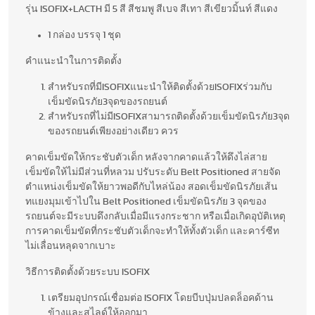
รุ่น ISOFIX+LACTH มี 5 สี สีชมพู สีเบจ สีเทา สีเขียวมิ้นท์ สีแดง
1 กล่อง บรรจุ 1 ชุด
คำแนะนำในการติดตั้ง
สำหรับรถที่มีISOFIXแนะนำให้ติดตั้งด้วยISOFIXร่วมกับ
เข็มขัดนิรภัย3จุดของรถยนต์
สำหรับรถที่ไม่มีISOFIXสามารถติดตั้งด้วยเข็มขัดนิรภัย3จุด
ของรถยนต์เพียงอย่างเดียว ควร
คาดเข็มขัดให้กระชับตัวเด็ก หลังจากคาดแล้วให้ดึงไล่สาย
เข็มขัดให้ไม่มีส่วนที่หลวม ปรับระดับ Belt Positioned สายจัด
ตำแหน่งเข็มขัดให้ยาวพอดีกับไหล่น้อง สอดเข็มขัดนิรภัยเส้น
ทแยงมุมเข้าไปใน Belt Positioned เข็มขัดนิรภัย 3 จุดของ
รถยนต์จะมีระบบดึงกลับเมื่อมีแรงกระชาก หรือเมื่อเกิดอุบัติเหตุ
การคาดเข็มขัดที่กระชับตัวเด็กจะทำให้ทั้งตัวเด็ก และคาร์ซีท
ไม่เลื่อนหลุดจากเบาะ
วิธีการติดตั้งด้วยระบบ ISOFIX
เตรียมอุปกรณ์เชื่อมต่อ ISOFIX โดยบีบปุ่มปลดล็อคด้าน
ข้างและสไลด์ให้ออกมา