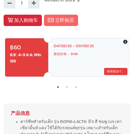
Remain in Stock:
5
加入购物车
立即购买
04/08/26 - 09/08/26
฿60
最低价格： ฿199
8.8 : 4-9 ส.ค. Min
199
请保留这个。
产品信息
คาร์ซีทสำหรับเด็ก รุ่น ISOFIX+LACTH มี 5 สี ชมพู เบจ เทา
เขียวมิ้นท์ แดง ใช้ได้กับรถยนต์ทุกรุ่น เหมาะสำหรับเด็ก