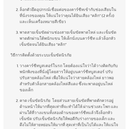
ล็อกตัวยึดอุปกรณ์เชื่อมต่อของคาร์ซีทเข้ากับช่องเสียบใน
ที่นั่งรถของคุณ ให้แน่ใจว่าคุณได้ยินเสียง “คลิก” (2 ครั้ง)
และเห็นเครื่องหมายสีเขียว
พาดสายเข็มขัดผ่านช่องสายเข็มขัดพาดไหล่ และเข็มขัด
พาดตักผ่านใต้พนักแขน ให้เด็กนั่งบนคาร์ซีท แล้วล็อกหัว
เข็มขัดจนได้ยินเสียง “คลิก”
วิธีการติดตั้งด้วยระบบเข็มขัดนิรภัย
วางคาร์ซีทบูสเตอร์ในรถ โดยต้องแน่ใจว่าได้วางติดกับกับ
พนักพิงของที่นั่งผู้โดยสารให้อยู่บนคาร์ซีทบูสเตอร์ ปรับ
ปรับสายคล้องไหล่ เพื่อให้แน่ใจว่าสายคล้องไหล่ ยาวพอ
สำหรับตัวล็อกสายคล้องไหล่สีแดง ซึ่งจะพาดอยู่บนไหล่
ของเด็ก
คาด เข็มขัดนิรภัย โดยส่วนสายเข็มขัดที่พาดตักควรอยู่
ด้านหน้าให้มากที่สุดเท่าที่จะทำได้ให้ ผ่านช่วงสะโพก และ
ผ่านใต้ที่วางแขนทั้งสองด้านของคาร์ซีทแล้วจึงล็อกหัว
เข็มขัด ปรับเข็มขัดนิรภัยให้พอดีกับร่างกายของเด็ก และ
ดึงไม่ให้สายหย่อนให้มากที่ สุดเท่าที่เป็นไปได้และให้แน่ใจ