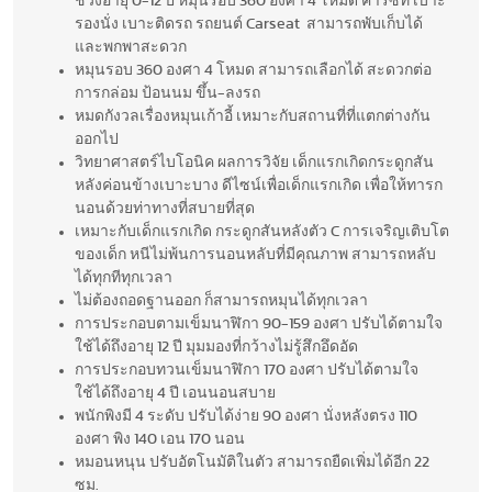
ช่วงอายุ 0-12 ปี หมุนรอบ 360 องศา 4 โหมด คาร์ซีท เบาะ
รองนั่ง เบาะติดรถ รถยนต์ Carseat สามารถพับเก็บได้
และพกพาสะดวก
หมุนรอบ 360 องศา 4 โหมด สามารถเลือกได้ สะดวกต่อ
การกล่อม ป้อนนม ขึ้น-ลงรถ
หมดกังวลเรื่องหมุนเก้าอี้ เหมาะกับสถานที่ที่แตกต่างกัน
ออกไป
วิทยาศาสตร์ไบโอนิค ผลการวิจัย เด็กแรกเกิดกระดูกสัน
หลังค่อนข้างเบาะบาง ดีไซน์เพื่อเด็กแรกเกิด เพื่อให้ทารก
นอนด้วยท่าทางที่สบายที่สุด
เหมาะกับเด็กแรกเกิด กระดูกสันหลังตัว C การเจริญเติบโต
ของเด็ก หนีไม่พ้นการนอนหลับที่มีคุณภาพ สามารถหลับ
ได้ทุกทีทุกเวลา
ไม่ต้องถอดฐานออก ก็สามารถหมุนได้ทุกเวลา
การประกอบตามเข็มนาฬิกา 90-159 องศา ปรับได้ตามใจ
ใช้ได้ถึงอายุ 12 ปี มุมมองที่กว้างไม่รู้สึกอึดอัด
การประกอบทวนเข็มนาฬิกา 170 องศา ปรับได้ตามใจ
ใช้ได้ถึงอายุ 4 ปี เอนนอนสบาย
พนักพิงมี 4 ระดับ ปรับได้ง่าย 90 องศา นั่งหลังตรง 110
องศา พิง 140 เอน 170 นอน
หมอนหนุน ปรับอัตโนมัติในตัว สามารถยืดเพิ่มได้อีก 22
ซม.