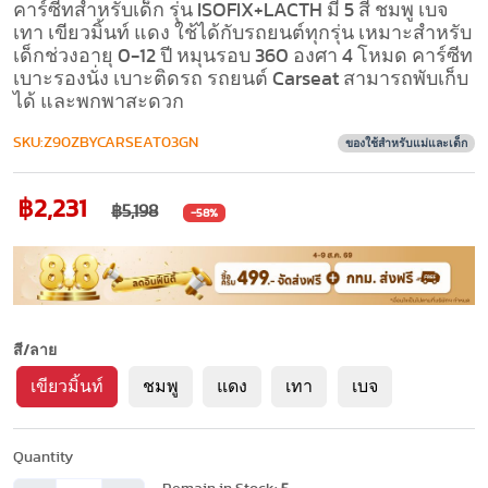
คาร์ซีทสำหรับเด็ก รุ่น ISOFIX+LACTH มี 5 สี ชมพู เบจ
เทา เขียวมิ้นท์ แดง ใช้ได้กับรถยนต์ทุกรุ่น เหมาะสำหรับ
เด็กช่วงอายุ 0-12 ปี หมุนรอบ 360 องศา 4 โหมด คาร์ซีท
เบาะรองนั่ง เบาะติดรถ รถยนต์ Carseat สามารถพับเก็บ
ได้ และพกพาสะดวก
SKU:Z90ZBYCARSEAT03GN
ของใช้สำหรับแม่และเด็ก
฿2,231
฿5,198
-58%
สี/ลาย
เขียวมิ้นท์
ชมพู
แดง
เทา
เบจ
Quantity