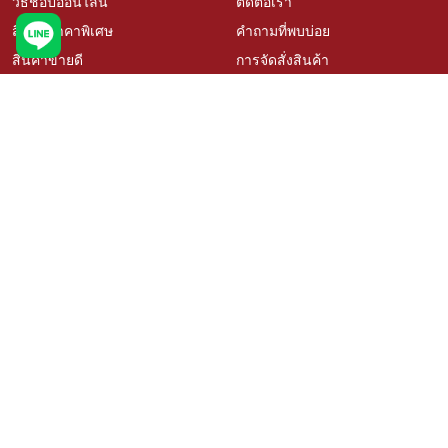
วิธีช้อปออนไลน์
ติดต่อเรา
สินค้าราคาพิเศษ
คำถามที่พบบ่อย
สินค้าขายดี
การจัดสั่งสินค้า
เช็คโปรโมชั่นเคซี
นโยบายเปลี่ยนคืนสินค้า
สั่งซื้อสินค้าสั่งผลิต
ติดตามสถานะสินค้า
วิธีวัดขนาดสำหรับสินค้าสั่งผลิต
บริการออกแบบและติดตั้ง
เรื่องราวลูกค้า
ตัวแทนจำหน่าย Kacee
นโยบายความเป็นส่วนตัว
สมัครงาน
ติดตามเรา
ช้อปผ่านแพลตฟอร์มอื่น