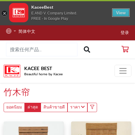
KaceeBest
View
E.AND V. Company Limited.
FREE - In Google Play
简体中文
登录
竹木帘
ยอดนิยม
ล่าสุด
สินค้าขายดี
ราคา