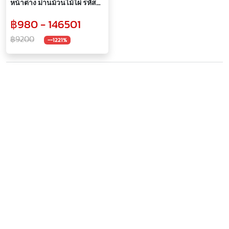
หน้าต่าง ม่านม้วนไม้ไผ่ รหัสสี
306Bamboo
฿980 - 146501
฿9200
--1221%