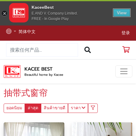
KaceeBest
View
E.AND V. Company Limited.
FREE - In Google Play
简体中文
登录
抽带式窗帘
ยอดนิยม
ล่าสุด
สินค้าขายดี
ราคา