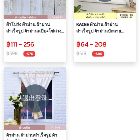
ผ้าโปร่ง ผ้าม่าน ผ้าม่าน
KACEE ผ้าม่าน ผ้าม่าน
สำเร็จรูป ผ้าม่านแป๊บ+โซ่ถ่วง
สำเร็จรูป ผ้าม่านปักลาย
ชายล่าง รุ่น Lilly ( 1ผืน)
ทานตะวัน รุ่น IMAGINE-8X
฿111 - 256
฿64 - 208
฿598
฿518
-57%
-58%
退出登录
ผ้าม่าน ผ้าม่านสำเร็จรูป ผ้า