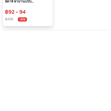
อิตาลี ผ้าม่านแป๊บ
ขนาด110*120ซม. รุ่น Freesia (
฿92 - 94
1 ผืน)
฿198
-51%