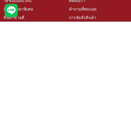
วิธีช้อปออนไลน์
ติดต่อเรา
สินค้าราคาพิเศษ
คำถามที่พบบ่อย
สินค้าขายดี
การจัดสั่งสินค้า
เช็คโปรโมชั่นเคซี
นโยบายเปลี่ยนคืนสินค้า
สั่งซื้อสินค้าสั่งผลิต
ติดตามสถานะสินค้า
วิธีวัดขนาดสำหรับสินค้าสั่งผลิต
บริการออกแบบและติดตั้ง
เรื่องราวลูกค้า
ตัวแทนจำหน่าย Kacee
นโยบายความเป็นส่วนตัว
สมัครงาน
ติดตามเรา
ช้อปผ่านแพลตฟอร์มอื่น