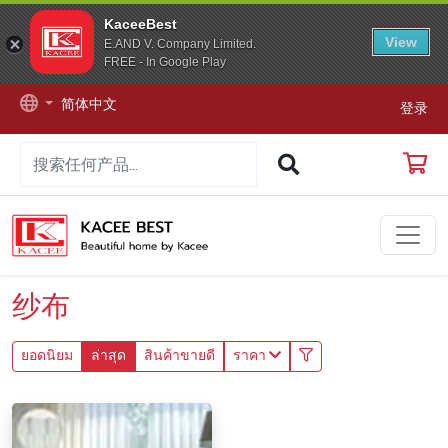
KaceeBest
View
E.AND V. Company Limited.
FREE - In Google Play
简体中文
登录
纱布
ยอดนิยม
ล่าสุด
สินค้าขายดี
ราคา