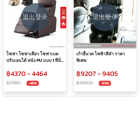
退出登录
退出登录
โซฟา โซฟาเดี่ยว โซฟาเบด
เก้าอี้นวด ไฟฟ้าสีดำ ราคา
ปรับเอนได้ หนัง PU แบบ 1 ที่นั่ง
พิเศษ
โซฟาปรับระดับได้ 170 องศา
฿4370 - 4464
฿9207 - 9405
฿7980
฿19800
-45%
-53%