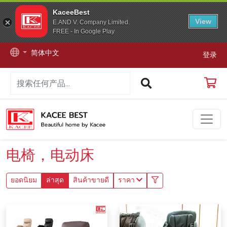
KaceeBest
View
E.AND V. Company Limited.
FREE - In Google Play
简体中文
登录
电椅，电动床
ยอดนิยม
ล่าสุด
สินค้าขายดี
ราคา