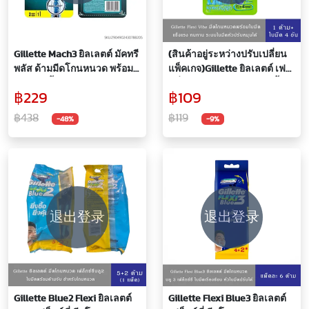
Gillette Mach3 ยิลเลตต์ มัคทรี
(สินค้าอยู่ระหว่างปรับเปลี่ยน
พลัส ด้ามมีดโกนหนวด พร้อม
แพ็คเกจ)Gillette ยิลเลตต์ เฟล็
ใบมีด 2 ชิ้น
กซี่ ด้ามมีด พร้อมใบมีด 4 ชิ้น
฿229
฿109
สำหรับผู้ชาย ด้ามมีด พร้อมใบ
มีด โกนขน โกนหนวด
฿438
฿119
-48%
-9%
退出登录
退出登录
Gillette Blue2 Flexi ยิลเลตต์
Gillette Flexi Blue3 ยิลเลตต์