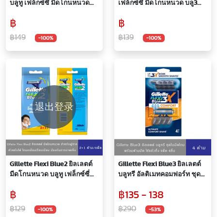
บลูทู เฟล็กซ์ซี่ มีดโกนหนวด
เฟล็กซ์ซี่ มีดโกนหนวด บลู3
5+2ด้าม
จำนวน 4+2 ด้าม
฿
฿
฿149
฿139
-100%
-100%
退出登录
Gillette Flexi Blue2 ยิลเลตต์
Gillette Flexi Blue3 ยิลเลตต์
มีดโกนหนวด บลูทู เฟล็กซ์ซี่
บลูทรี อัลติเมทคอมฟอร์ท ชุด
สำหรับผู้ชาย แพ็คละ2+1ด้าม
ใบมีดโกนพร้อมด้ามมีด ใช้แล้ว
฿
฿135 - 138
ทิ้ง แพ็ค 4 ชิ้น
฿129
฿290
-100%
-53%