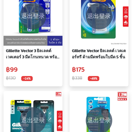
退出登录
退出登录
Gillette Vector 3 ยิลเลตต์
Gillette Vector ยิลเลตต์ เวคเต
เวคเตอร์ 3 มีดโกนหนวด พร้อม
อร์ทรี ด้ามมีดพร้อมใบมีด 5 ชิ้น
ใบมีด 2 ใบ สำหรับผู้ชาย ด้าม
฿99
฿175
มีด พร้อมใบมีด โกนขน โกน
หนวด
฿130
฿338
-24%
-49%
退出登录
退出登录