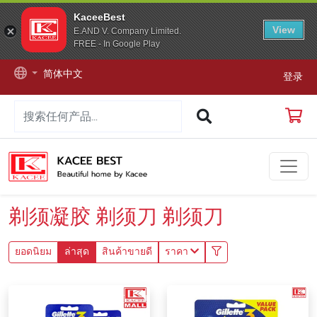
KaceeBest
View
E.AND V. Company Limited.
FREE - In Google Play
简体中文
登录
剃须凝胶 剃须刀 剃须刀
ยอดนิยม
ล่าสุด
สินค้าขายดี
ราคา