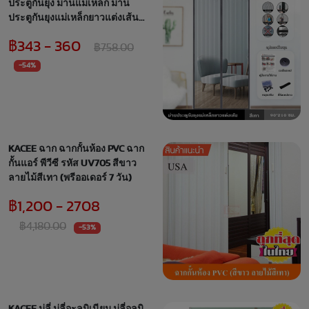
ประตูกันยุง ม่านแม่เหล็ก ม่าน
ประตูกันยุงแม่เหล็กยาวแต่งเส้น
ไฟเบอร์กลาส ไม่ขาดง่าย ปิด
฿343 - 360
อัตโนมัติ
฿758.00
-54%
KACEE ฉาก ฉากกั้นห้อง PVC ฉาก
กั้นแอร์ พีวีซี รหัส UV705 สีขาว
ลายไม้สีเทา (พรีออเดอร์ 7 วัน)
฿1,200 - 2708
฿4,180.00
-53%