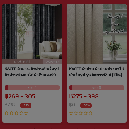
KACEE ผ้าม่าน ผ้าม่านสำเร็จรูป
KACEE ผ้าม่าน ผ้าม่านห่วงตาไก่
ผ้าม่านห่วงตาไก่ ผ้าทึบแสง99%
สำเร็จรูป รุ่น Intrend2-4 (1 ผืน)
รหัส XC0…
ขายดี
ขายดี
฿269 - 305
฿275 - 398
฿738
฿0
-59%
-53%