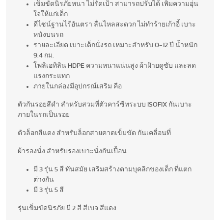
เข็มขัดนิรภัยหนา ไม่รัดเป้า สามารถปรับได้ เพิ่มความอุ่น
ใจให้แก่เด็ก
ดีไซน์ฐานไร้อันตรา ลื่นไหลสะดวก ไม่ทำร้ายเก้าอี้ เบาะ
หนังบนรถ
รายละเอียด เบาะเด็กนั่งรถ เหมาะสำหรับ 0-12 ปี น้ำหนัก
9.4 กม.
โพลิเอทิลิน HDPE ความหนาแน่นสูง ผ้าฝ้ายดูซับ และลด
แรงกระแทก
ภายในกล่องมีอุปกรณ์เสริม คือ
ตัวกันรอยสีดำ สำหรับสวมที่ตัวคาร์ซีทระบบ ISOFIX กันเบาะ
ภายในรถเป็นรอย
ตัวล็อกสีแดง สำหรับล็อกสายคาดเข็มขัด กันเคลื่อนที่
ผ้ารองนั่ง สำหรับรองเบาะนั่งกันเปื้อน
มี 3 รุ่น 5 สี ทันสมัย เสริมสร้างตามบุคลิกของเด็ก ที่แตก
ต่างกัน
มี 3 รุ่น 5 สี
รุ่นเข็มขัดนิรภัย มี 2 สี สีเบจ สีแดง