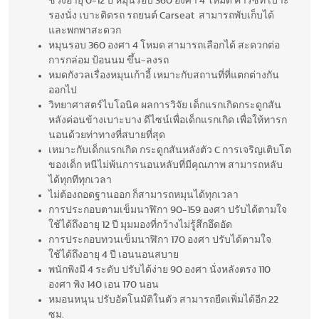
ช่วงอายุ 0-12 ปี หมุนรอบ 360 องศา 4 โหมด คาร์ซีท เบาะ
รองนั่ง เบาะติดรถ รถยนต์ Carseat สามารถพับเก็บได้
และพกพาสะดวก
หมุนรอบ 360 องศา 4 โหมด สามารถเลือกได้ สะดวกต่อ
การกล่อม ป้อนนม ขึ้น-ลงรถ
หมดกังวลเรื่องหมุนเก้าอี้ เหมาะกับสถานที่ที่แตกต่างกัน
ออกไป
วิทยาศาสตร์ไบโอนิค ผลการวิจัย เด็กแรกเกิดกระดูกสัน
หลังค่อนข้างเบาะบาง ดีไซน์เพื่อเด็กแรกเกิด เพื่อให้ทารก
นอนด้วยท่าทางที่สบายที่สุด
เหมาะกับเด็กแรกเกิด กระดูกสันหลังตัว C การเจริญเติบโต
ของเด็ก หนีไม่พ้นการนอนหลับที่มีคุณภาพ สามารถหลับ
ได้ทุกทีทุกเวลา
ไม่ต้องถอดฐานออก ก็สามารถหมุนได้ทุกเวลา
การประกอบตามเข็มนาฬิกา 90-159 องศา ปรับได้ตามใจ
ใช้ได้ถึงอายุ 12 ปี มุมมองที่กว้างไม่รู้สึกอึดอัด
การประกอบทวนเข็มนาฬิกา 170 องศา ปรับได้ตามใจ
ใช้ได้ถึงอายุ 4 ปี เอนนอนสบาย
พนักพิงมี 4 ระดับ ปรับได้ง่าย 90 องศา นั่งหลังตรง 110
องศา พิง 140 เอน 170 นอน
หมอนหนุน ปรับอัตโนมัติในตัว สามารถยืดเพิ่มได้อีก 22
ซม.