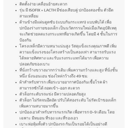
ติดตั้งง่าย เคลื่อนย้ายสะดวก
รุ่น มี ISOFIX + LACTH มีช่องเสียบคู่ ปกป้องสองชั้น ตัวยึด
สามเหลี่ยม
ด้านข้างมีแผ่นดูดซับ (แบบกันกระแทก) แบบพับได้ เพื่อ
ปกป้องร่างกายของเด็ก เป็นนวัตกรรมใหม่เมื่อเกิดอุบัติเหตุ
จะเกิดช่วยลดแรงกระแทกที่อาจเกิดขึ้น โดยมี 4 ชั้นในการ
ป้องกัน
โครงเหล็กมีความหนาแน่นสูง วัสดุแข็งแรงคุณภาพดี เพิ่ม
ความแข็งแรงของโครงสร้างเป็นสองเท่า สามารถรับแรง
ได้หลายทิศทาง และรับแรงกระแทกได้มาก เพื่อความ
ปลอดภัยของเบาะ
ที่นั่งกว้างขวางมากกว่าเดิม เพิ่มความกว้างและสูง ที่นั่งชั้น
หนึ่ง นั่งนอนเอน ช่องไหล่กว้างถึง 49 ซม.
ผ้าสำหรับทารก เพื่อระบายอากาศป้องกันเชื้อโรค ผ้า
สามารถซักได้ ถอดเข้า-ออก สะดวก
ตัวล็อกระดับรถแข่ง มีความปลอดภัยสูง
ตัวล็อก ไม่รัดจนอึดอัด ปรับได้สองระดับ ไม่รัดเป้าของเด็ก
เพิ่มความสบายมากขึ้น
ปกป้องเอวสำหรับทารกแรกเกิด เพื่อทารก 0-9 เดือน โดย
เฉพาะ มีหมอน ที่รอง และที่รองเอว
เบาะห่อหุ้มทั้งตัว ปกป้องรถ กันเป็นรอยได้เป็นอย่างดี