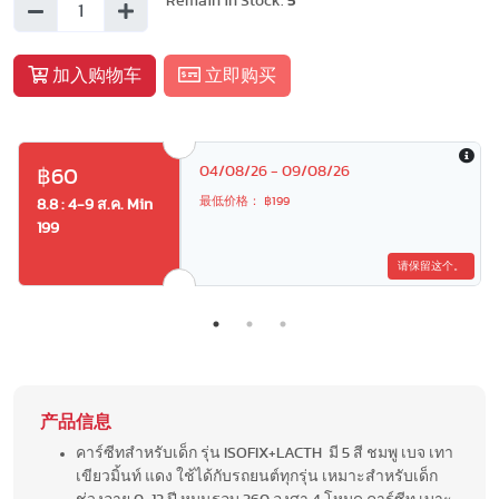
Remain in Stock:
5
加入购物车
立即购买
04/08/26 - 09/08/26
฿60
最低价格： ฿199
8.8 : 4-9 ส.ค. Min
199
请保留这个。
产品信息
คาร์ซีทสำหรับเด็ก รุ่น ISOFIX+LACTH มี 5 สี ชมพู เบจ เทา
เขียวมิ้นท์ แดง ใช้ได้กับรถยนต์ทุกรุ่น เหมาะสำหรับเด็ก