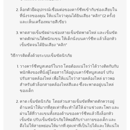
ล็อกตัวยึดอุปกรณ์เชื่อมต่อของคาร์ซีทเข้ากับช่องเสียบใน
ที่นั่งรถของคุณ ให้แน่ใจว่าคุณได้ยินเสียง “คลิก” (2 ครั้ง)
และเห็นเครื่องหมายสีเขียว
พาดสายเข็มขัดผ่านช่องสายเข็มขัดพาดไหล่ และเข็มขัด
พาดตักผ่านใต้พนักแขน ให้เด็กนั่งบนคาร์ซีท แล้วล็อกหัว
เข็มขัดจนได้ยินเสียง “คลิก”
วิธีการติดตั้งด้วยระบบเข็มขัดนิรภัย
วางคาร์ซีทบูสเตอร์ในรถ โดยต้องแน่ใจว่าได้วางติดกับกับ
พนักพิงของที่นั่งผู้โดยสารให้อยู่บนคาร์ซีทบูสเตอร์ ปรับ
ปรับสายคล้องไหล่ เพื่อให้แน่ใจว่าสายคล้องไหล่ ยาวพอ
สำหรับตัวล็อกสายคล้องไหล่สีแดง ซึ่งจะพาดอยู่บนไหล่
ของเด็ก
คาด เข็มขัดนิรภัย โดยส่วนสายเข็มขัดที่พาดตักควรอยู่
ด้านหน้าให้มากที่สุดเท่าที่จะทำได้ให้ ผ่านช่วงสะโพก และ
ผ่านใต้ที่วางแขนทั้งสองด้านของคาร์ซีทแล้วจึงล็อกหัว
เข็มขัด ปรับเข็มขัดนิรภัยให้พอดีกับร่างกายของเด็ก และ
ดึงไม่ให้สายหย่อนให้มากที่ สุดเท่าที่เป็นไปได้และให้แน่ใจ