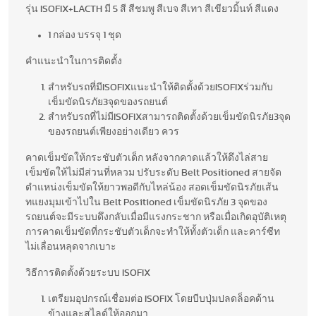
รุ่น ISOFIX+LACTH มี 5 สี สีชมพู สีเบจ สีเทา สีเขียวมิ้นท์ สีแดง
1 กล่อง บรรจุ 1 ชุด
คำแนะนำในการติดตั้ง
สำหรับรถที่มีISOFIXแนะนำให้ติดตั้งด้วยISOFIXร่วมกับ
เข็มขัดนิรภัย3จุดของรถยนต์
สำหรับรถที่ไม่มีISOFIXสามารถติดตั้งด้วยเข็มขัดนิรภัย3จุด
ของรถยนต์เพียงอย่างเดียว ควร
คาดเข็มขัดให้กระชับตัวเด็ก หลังจากคาดแล้วให้ดึงไล่สาย
เข็มขัดให้ไม่มีส่วนที่หลวม ปรับระดับ Belt Positioned สายจัด
ตำแหน่งเข็มขัดให้ยาวพอดีกับไหล่น้อง สอดเข็มขัดนิรภัยเส้น
ทแยงมุมเข้าไปใน Belt Positioned เข็มขัดนิรภัย 3 จุดของ
รถยนต์จะมีระบบดึงกลับเมื่อมีแรงกระชาก หรือเมื่อเกิดอุบัติเหตุ
การคาดเข็มขัดที่กระชับตัวเด็กจะทำให้ทั้งตัวเด็ก และคาร์ซีท
ไม่เลื่อนหลุดจากเบาะ
วิธีการติดตั้งด้วยระบบ ISOFIX
เตรียมอุปกรณ์เชื่อมต่อ ISOFIX โดยบีบปุ่มปลดล็อคด้าน
ข้างและสไลด์ให้ออกมา