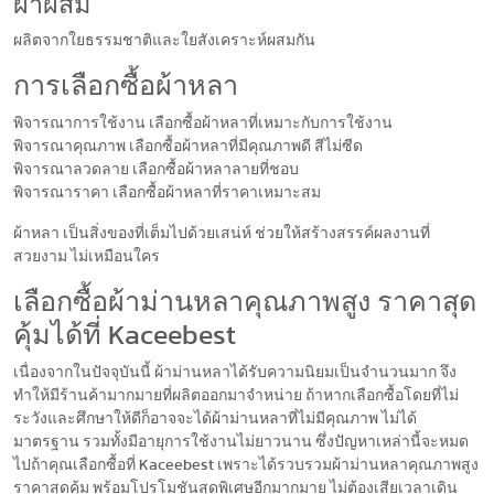
ผ้าผสม
ผลิตจากใยธรรมชาติและใยสังเคราะห์ผสมกัน
การเลือกซื้อผ้าหลา
พิจารณาการใช้งาน เลือกซื้อผ้าหลาที่เหมาะกับการใช้งาน
พิจารณาคุณภาพ เลือกซื้อผ้าหลาที่มีคุณภาพดี สีไม่ซีด
พิจารณาลวดลาย เลือกซื้อผ้าหลาลายที่ชอบ
พิจารณาราคา เลือกซื้อผ้าหลาที่ราคาเหมาะสม
ผ้าหลา เป็นสิ่งของที่เต็มไปด้วยเสน่ห์ ช่วยให้สร้างสรรค์ผลงานที่
สวยงาม ไม่เหมือนใคร
เลือกซื้อผ้าม่านหลาคุณภาพสูง ราคาสุด
คุ้มได้ที่ Kaceebest
เนื่องจากในปัจจุบันนี้ ผ้าม่านหลาได้รับความนิยมเป็นจำนวนมาก จึง
ทำให้มีร้านค้ามากมายที่ผลิตออกมาจำหน่าย ถ้าหากเลือกซื้อโดยที่ไม่
ระวังและศึกษาให้ดีก็อาจจะได้ผ้าม่านหลาที่ไม่มีคุณภาพ ไม่ได้
มาตรฐาน รวมทั้งมีอายุการใช้งานไม่ยาวนาน ซึ่งปัญหาเหล่านี้จะหมด
ไปถ้าคุณเลือกซื้อที่ Kaceebest เพราะได้รวบรวมผ้าม่านหลาคุณภาพสูง
ราคาสุดคุ้ม พร้อมโปรโมชันสุดพิเศษอีกมากมาย ไม่ต้องเสียเวลาเดิน