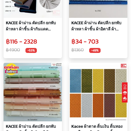
KACEE ผ้าม่าน ตัดปลีก ยกพับ
KACEE ผ้าม่าน ตัดปลีก ยกพับ
ผ้าหลา ผ้าชิ้น ผ้ากันแดด
ผ้าหลา ผ้าชิ้น ผ้าอิตาลี ผ้า
กันแสง UV 99% ผ้ากันไรฝุ่น
เอนกประสงค์ ขายเป็นหลา
฿116 - 2328
฿34 - 703
สัมผัสนุ่ม รุ่น USA
รหัส 2562
฿4900
฿1360
-53%
-49%
KACEE ผ้าม่าน ตัดปลีก ยกพับ
Kacee ผ้าตาด ดิ้นเงิน ดิ้นทอง