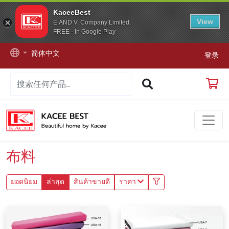
KaceeBest
View
E.AND V. Company Limited.
FREE - In Google Play
简体中文
登录
布料
ยอดนิยม
ล่าสุด
สินค้าขายดี
ราคา