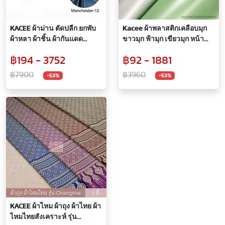
KACEE ผ้าม่าน ตัดปลีก ยกพับ
Kacee ผ้าพลาสติกเคลือบมุก
ผ้าหลา ผ้าชิ้น ผ้ากันแดด
ขาวมุก ฟ้ามุก เขียวมุก หน้า
กันแสง UV 99% ผ้ากันไรฝุ่น
กว้าง 200 ซม. หนา 0.15 มม.
฿194 - 3752
฿92 - 1881
สัมผัสนุ่ม รุ่น Manchester
ขายเป็นหลา
฿7900
฿3960
-53%
-53%
KACEE ผ้าไหม ผ้าถุง ผ้าไทย ผ้า
ไหมไทยสังเคราะห์ รุ่น