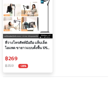
ที่วางโทรศัพท์มือถือ แท็บเล็ต
ไอแพด ขายาวแบบตั้งพื้น 175
ซม. ปรับมุมองศาได้ มีให้เลือก
฿269
2 สี ดำ,ขาว
฿359
-26%