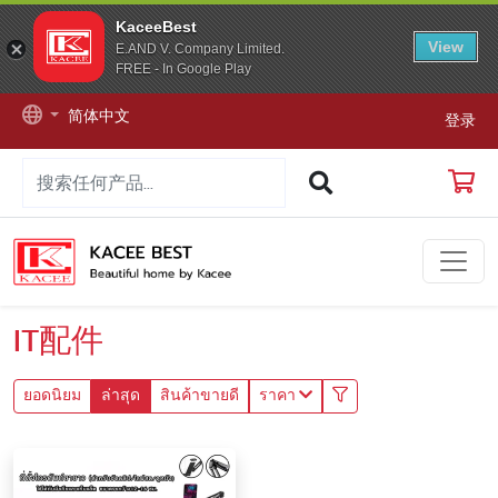
KaceeBest
View
E.AND V. Company Limited.
FREE - In Google Play
简体中文
登录
IT配件
ยอดนิยม
ล่าสุด
สินค้าขายดี
ราคา