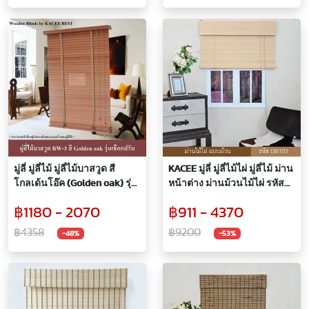
มู่ลี่ มู่ลี่ไม้ มู่ลี่ไม้บาสวูด สี
KACEE มู่ลี่ มู่ลี่ไม้ไผ่ มู่ลี่ไม้ ม่าน
โกลเด้นโอ๊ค (Golden oak) รุ่น
หน้าต่าง ม่านม้วนไม้ไผ่ รหัสสี
เชือกปรับ
DB102
฿1180 - 2070
฿911 - 4370
฿4358
฿9200
-48%
-53%