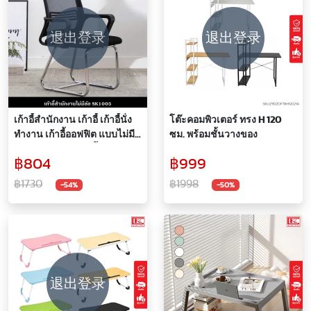
退出登录
退出登录
เก้าอี้สำนักงาน เก้าอี้ เก้าอี้นั่ง
โต๊ะคอมพิวเตอร์ ทรง H 120
ทำงาน เก้าอี้ออฟฟิต แบบไม่มี
ซม. พร้อมชั้นวางของ
ล้อ รุ่น SK1005 เก้าอี้เขียน
฿804
฿999
หนังสือ รับน้ำหนักได้ 120
กิโลกรัม
฿1730
฿1998
-54%
-50%
退出登录