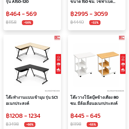
รุ่น A150-120
ขนาด 150 ซม. โซฟาเบด
โซฟารับแขก ตกแต่งบ้าน ทัน
฿464 - 569
฿2995 - 3059
สมัย สีสันสดใส สวยงาม ปรับ
ได้ 3 ระดับ SOFA BED มี 5 สี
฿1158
฿4440
-56%
-32%
โต๊ะทำงานแบบเข้ามุม รุ่น SC1
โต๊ะวางโน๊ตบุ๊คข้างเตียง 80
อเนกประสงค์
ซม. มีล้อเลื่อนอเนกประสงค์
฿1208 - 1234
฿445 - 645
฿3498
฿1198
-66%
-55%