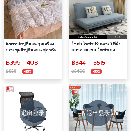
Kacee ผ้าปูที่นอน ชุดเครื่อง
โซฟา โซฟาปรับนอน 3 ที่นั่ง
นอน ชุดผ้าปูที่นอน 6 ฟุต พร้อม
ขนาด 180 ซม. โซฟาเบด
ผ้านวม
โซฟารับแขก ตกแต่งบ้าน ทัน
฿399 - 408
฿3441 - 3515
สมัย สีสันสดใส สวยงาม ปรับ
ได้ 3 ระดับ SOFA BED มี 5 สี
฿858
฿5400
-53%
-36%
退出登录
退出登录