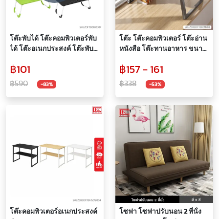
โต๊ะพับได้ โต๊ะคอมพิวเตอร์พับ
โต๊ะ โต๊ะคอมพิวเตอร์ โต๊ะอ่าน
ได้ โต๊ะอเนกประสงค์ โต๊ะพับ
หนังสือ โต๊ะทานอาหาร ขนาด
ญี่ปุ่นขาพับเก็บได้
พกพา พับได้ สะดวก ประหยัด
฿101
฿157 - 161
พื้นที่จัดเก็บ
฿590
฿338
-83%
-53%
โต๊ะคอมพิวเตอร์อเนกประสงค์
โซฟา โซฟาปรับนอน 2 ที่นั่ง