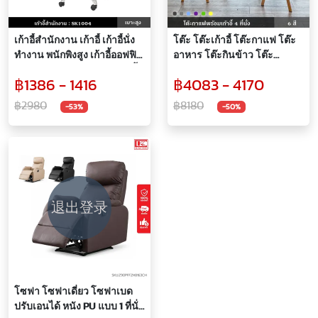
เก้าอี้สำนักงาน เก้าอี้ เก้าอี้นั่ง
โต๊ะ โต๊ะเก้าอี้ โต๊ะกาแฟ โต๊ะ
ทำงาน พนักพิงสูง เก้าอี้ออฟฟิต
อาหาร โต๊ะกินข้าว โต๊ะ
แบบไม่มีล้อ รุ่น SK1004 เก้าอี้
อเนกประสงค์ โต๊ะสันทนาการ
฿1386 - 1416
฿4083 - 4170
เขียนหนังสือ รับน้ำหนักได้ 150
โต๊ะจิบกาแฟ พร้อมเก้าอี้ 4 ที่นั่ง
กิโลกรัม
สวยงาม สไตล์นอร์ดิก
฿2980
฿8180
-53%
-50%
退出登录
โซฟา โซฟาเดี่ยว โซฟาเบด
ปรับเอนได้ หนัง PU แบบ 1 ที่นั่ง