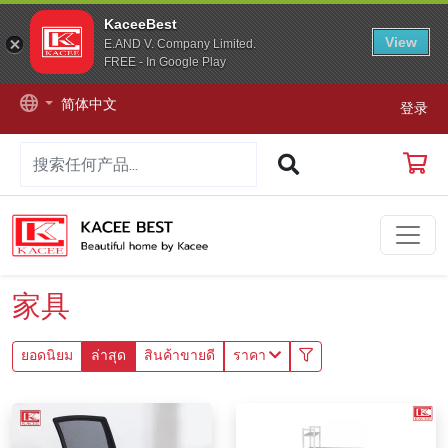
KaceeBest
View
E.AND V. Company Limited.
FREE - In Google Play
简体中文
登录
家具
ยอดนิยม
ล่าสุด
สินค้าขายดี
ราคา