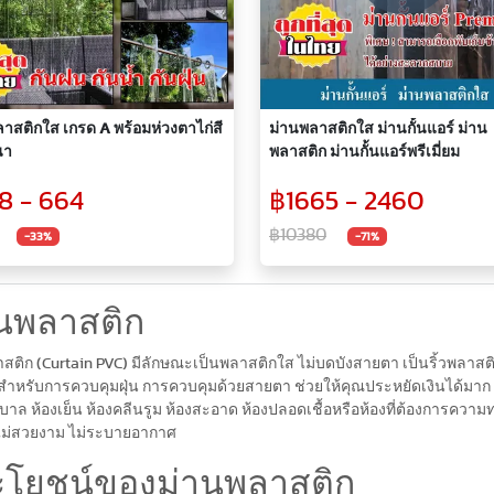
าสติกใส เกรด A พร้อมห่วงตาไก่สี
ม่านพลาสติกใส ม่านกั้นแอร์ ม่าน
นา
พลาสติก ม่านกั้นแอร์พรีเมี่ยม
8 - 664
฿1665 - 2460
฿10380
-33%
-71%
านพลาสติก
สติก (Curtain PVC) มีลักษณะเป็นพลาสติกใส ไม่บดบังสายตา เป็นริ้วพลาสติ
่งสำหรับการควบคุมฝุ่น การควบคุมด้วยสายตา ช่วยให้คุณประหยัดเงินได้ม
าล ห้องเย็น ห้องคลีนรูม ห้องสะอาด ห้องปลอดเชื้อหรือห้องที่ต้องการความ
 ไม่สวยงาม ไม่ระบายอากาศ
ะโยชน์ของม่านพลาสติก