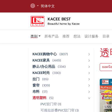
简体中文
类别
所有产品
推荐
想法
设计服务
目录
透
KACEE购物中心
(807)
KACEE家具
(449)
静止/办公用品
(334)
ยอดนิ
KACEE时尚
(330)
拉门
(65)
窗帘
(109)
布料
(17)
透明塑料
(5)
PVC软门帘 (1)
可推拉折叠PVC软门帘 (1)