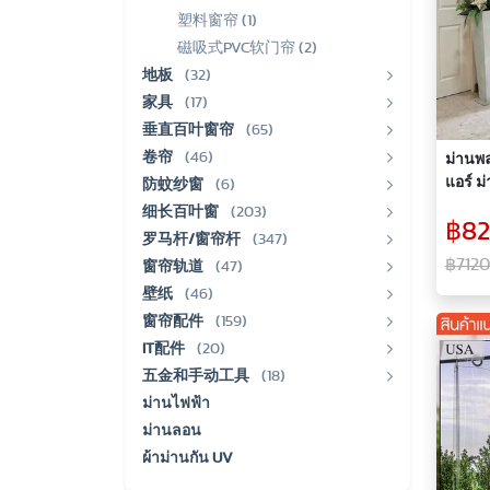
塑料窗帘 (1)
磁吸式PVC软门帘 (2)
地板
(32)
家具
(17)
垂直百叶窗帘
(65)
卷帘
(46)
ม่านพล
แอร์ ม
防蚊纱窗
(6)
แผ่นถ่
细长百叶窗
(203)
฿82
罗马杆/窗帘杆
(347)
฿7120
窗帘轨道
(47)
壁纸
(46)
窗帘配件
(159)
IT配件
(20)
五金和手动工具
(18)
ม่านไฟฟ้า
ม่านลอน
ผ้าม่านกัน UV