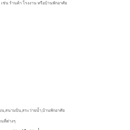
ช่น ร้านค้า โรงงาน หรือบ้านพักอาศัย
ียน,สนามบิน,สระว่ายน้ำ,บ้านพักอาศัย
นที่ต่างๆ