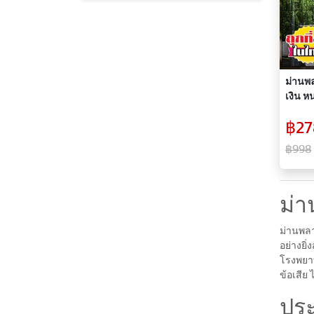
ม่านพล
เงิน ห
฿27
฿998
ม่
ม่านพลา
อย่างยิ
โรงพยาบ
ข้อเสีย
ปร