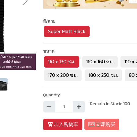
Next
สี/ลาย
Super Matt Black
ขนาด
110 x 130 ซม.
110 x 160 ซม.
110 x
170 x 200 ซม.
180 x 250 ซม.
80 
Quantity
Remain in Stock:
100
加入购物车
立即购买