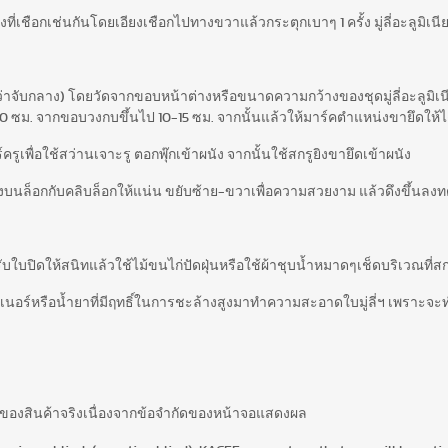
ดึงที่เชือกเช่นกันโดยเอียงเชือกไปทางขวาแล้วกระตุกเบาๆ 1 ครั้ง มู่ลี่อะลูมิ
งว่าจับกลาง) โดยวัดจากขอบหน้าต่างหรือขนาดความกว้างของชุดมู่ลี่อะลูมิเนี
-10 ซม. จากขอบวงกบขึ้นไป 10-15 ซม. จากนั้นแล้วให้มาร์คตำแหน่งขายึดให้ไ
รูเพื่อใช้สว่านเจาะรู ตอกพุ๊กเข้าผนัง จากนั้นใช้สกรูยิงขายึดเข้าผนัง
ช้รางบนล็อกกับคลิบล็อกให้แน่น ขยับซ้าย-ขวาเพื่อความสวยงาม แล้วดึงขึ้น
รับใบปิดให้สนิทแล้วใช้ไม้ขนไก่ปัดฝุ่นหรือใช้ผ้าชุบน้ำหมาดๆเช็ดบริเวณที่
เนอร์หรือน้ำยาที่มีฤทธิ์ในการชะล้างสูงมาทำความสะอาดใบมู่ลี่ฯ เพราะจะท
ีของสินค้าจริงเนื่องจากข้อจำกัดของหน้าจอแสดงผล