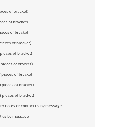
ieces of bracket)
ieces of bracket)
pieces of bracket)
 pieces of bracket)
 pieces of bracket)
 pieces of bracket)
3 pieces of bracket)
3 pieces of bracket)
3 pieces of bracket)
order notes or contact us by message.
act us by message.