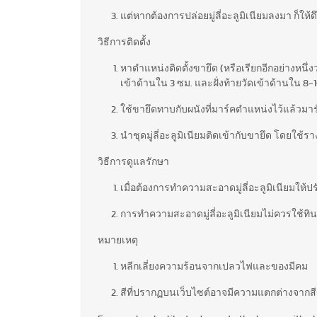
แต่หากต้องการปล่อยมู่ลี่อะลูมิเนียมลงมา ก็ให้
วิธีการติดตั้ง
หาตำแหน่งติดตั้งขายึด (หรือเรียกอีกอย่างหนึ่
เข้าด้านใน 3 ซม. และฝั่งท้ายวัดเข้าด้านใน 8
ใช้ขายึดทาบกับผนังที่มาร์คตำแหน่งไว้แล้วมาร์ค
นำชุดมู่ลี่อะลูมิเนียมติดเข้ากับขายึด โดยใ
วิธีการดูแลรักษา
เมื่อต้องการทำความสะอาดมู่ลี่อะลูมิเนียมให้ป
การทำความสะอาดมู่ลี่อะลูมิเนียมไม่ควรใช้ทิน
หมายเหตุ
หลีกเลี่ยงความร้อนจากเปลวไฟและของมีคม
สีที่ปรากฏบนเว็บไซต์อาจมีความแตกต่างจากส