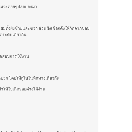
เนียมจะค่อยๆปล่อยลงมา
ยมทั้งฝั่งซ้ายและขวา ส่วนฝั่งเชือกดึงให้วัดจากขอบ
ด้ระดับเดียวกัน
ลงทดสอบการใช้งาน
สกปรก โดยให้ถูไปในทิศทางเดียวกัน
ำให้ใบเกิดรอยด่างได้ง่าย