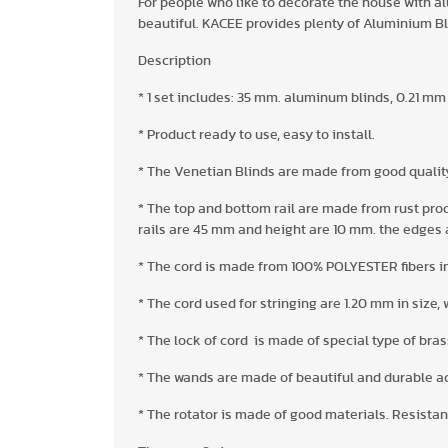
For people who like to decorate the house with al
beautiful. KACEE provides plenty of Aluminium Bli
Description
* 1 set includes: 35 mm. aluminum blinds, 0.21 mm 
* Product ready to use, easy to install.
* The Venetian Blinds are made from good quality 
* The top and bottom rail are made from rust pro
rails are 45 mm and height are 10 mm. the edges a
* The cord is made from 100% POLYESTER fibers in 
* The cord used for stringing are 1.20 mm in size, 
* The lock of cord is made of special type of bras
* The wands are made of beautiful and durable ac
* The rotator is made of good materials. Resistant