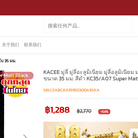
关于我们
联系我们
ใบ 35 มม.
KACEE มู่ลี่ มู่ลี่อะลูมิเนียม มู่ลี่อลูมิเน
r Matt Black
ขนาด 35 มม. สีดำ KC35/A07 Super Matt 
SKU:ZABCAA19110130DA10AA
฿1,288
฿2,770
-54%