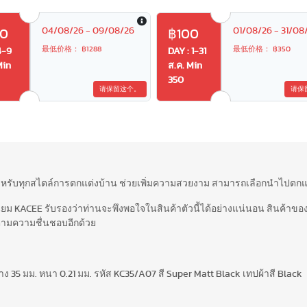
04/08/26 - 09/08/26
01/08/26 - 31/08
20
฿100
最低价格： ฿1288
最低价格： ฿350
4-9
DAY : 1-31
Min
ส.ค. Min
350
请保留这个。
请保
ะสำหรับทุกสไตล์การตกแต่งบ้าน ช่วยเพิ่มความสวยงาม สามารถเลือกนำไปตกแต่
ิเนียม KACEE รับรองว่าท่านจะพึงพอใจในสินค้าตัวนี้ได้อย่างแน่นอน สินค้า
รตามความชื่นชอบอีกด้วย
้าง 35 มม. หนา 0.21 มม. รหัส KC35/A07 สี Super Matt Black เทปผ้าสี Black