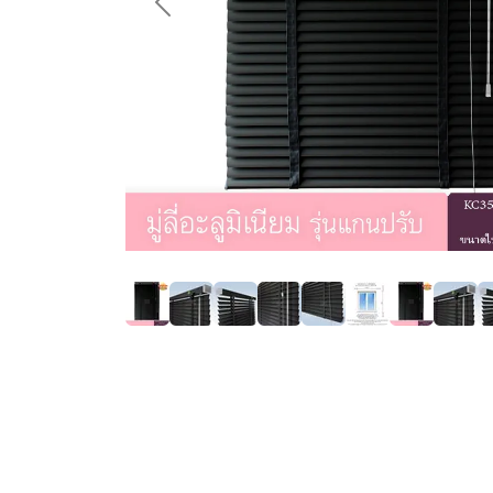
Previous