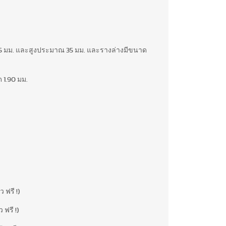
5 มม. และสูงประมาณ 35 มม. และรางล่างมีขนาด
ด 1.90 มม.
 ฟรี !)
 ฟรี !)