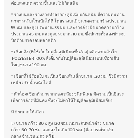
ต่อแสงแดด ความชื้นและไม่เกิดสนิม
* รางบนและรางล่างทำจากอะลูมิเนียมกันสนิม มีความทนทาน
สามารถรับน้ำหนักได้ดี โดยรางบนมีขนาดความกว้างประมาณ
55 มม. และสูงประมาณ 35 มม. และรางล่างมีขนาดความกว้าง
ประมาณ 45 มม. และสูงประมาณ 10 มม. ซึ่งปลายทั้งสองข้างจะ
ปิดด้วยฝาครอบพลาสติก
* เชือกดึง (ที่ใช้เก็บใบมู่ลี่อลูมิเนียมขึ้น/ลง) ผลิตจากเส้นใย
POLYESTER 100% สีเดียวกับใบมู่ลี่อะลูมิเนียม เป็นเชือกเส้น
ใหญ่ขนาด 1.90 มม.
* เชือกที่ใช้ร้อยใบ จะเป็นเชือกเส้นเล็กขนาด 1.20 มม. ซึ่งมีความ
เหนียว รับน้ำหนักได้ดี
* ตัวล็อคเชือกทำมาจากทองเหลืองชนิดพิเศษ มีความเป็นอิสระ
เพื่อการล็อคที่มั่นคง ซึ่งจะไม่ทำให้ใบมู่ลี่อะลูมิเนียมเอียง
มี 8 ขนาดให้เลือก
1.) ขนาด กว้าง 80 x สูง 120 ซม. เหมาะกับหน้าต่าง ขนาด
กว้าง 60-70 ซม. และสูงไม่เกิน 100 ซม. (มีอุปกรณ์ขาจับ
กลาง จำนวน 2 ตัว ฟรี !)