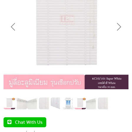
Previous
Next
Chat With Us