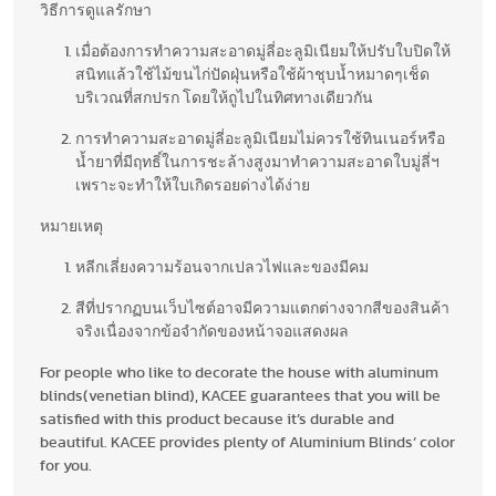
วิธีการดูแลรักษา
เมื่อต้องการทำความสะอาดมู่ลี่อะลูมิเนียมให้ปรับใบปิดให้
สนิทแล้วใช้ไม้ขนไก่ปัดฝุ่นหรือใช้ผ้าชุบน้ำหมาดๆเช็ด
บริเวณที่สกปรก โดยให้ถูไปในทิศทางเดียวกัน
การทำความสะอาดมู่ลี่อะลูมิเนียมไม่ควรใช้ทินเนอร์หรือ
น้ำยาที่มีฤทธิ์ในการชะล้างสูงมาทำความสะอาดใบมู่ลี่ฯ
เพราะจะทำให้ใบเกิดรอยด่างได้ง่าย
หมายเหตุ
หลีกเลี่ยงความร้อนจากเปลวไฟและของมีคม
สีที่ปรากฏบนเว็บไซต์อาจมีความแตกต่างจากสีของสินค้า
จริงเนื่องจากข้อจำกัดของหน้าจอแสดงผล
For people who like to decorate the house with aluminum
blinds(venetian blind), KACEE guarantees that you will be
satisfied with this product because it’s durable and
beautiful. KACEE provides plenty of Aluminium Blinds’ color
for you.