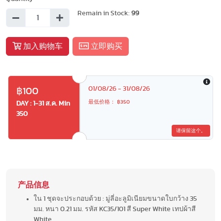
Remain in Stock:
99
加入购物车
立即购买
01/08/26 - 31/08/26
฿100
最低价格： ฿350
DAY : 1-31 ส.ค. Min
350
请保留这个。
产品信息
ใน 1 ชุดจะประกอบด้วย : มู่ลี่อะลูมิเนียมขนาดใบกว้าง 35
มม. หนา 0.21 มม. รหัส KC35/101 สี Super White เทปผ้าสี
White