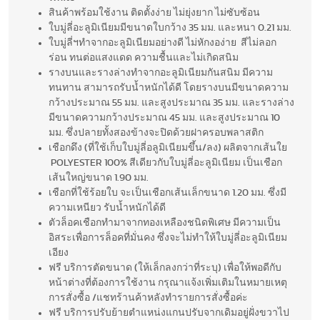
สินค้าพร้อมใช้งาน ติดตั้งง่าย ไม่ยุ่งยาก ไม่ซับซ้อน
ใบมู่ลี่อะลูมิเนียมมีขนาดใบกว้าง 35 มม. และหนา 0.21 มม.
ใบมู่ลี่ฯทำจากอะลูมิเนียมอย่างดี ไม่หักงอง่าย สีไม่ลอก
ร่อน ทนต่อแสงแดด ความชื้นและไม่เกิดสนิม
รางบนและรางล่างทำจากอะลูมิเนียมกันสนิม มีความ
ทนทาน สามารถรับน้ำหนักได้ดี โดยรางบนมีขนาดความ
กว้างประมาณ 55 มม. และสูงประมาณ 35 มม. และรางล่าง
มีขนาดความกว้างประมาณ 45 มม. และสูงประมาณ 10
มม. ซึ่งปลายทั้งสองข้างจะปิดด้วยฝาครอบพลาสติก
เชือกดึง (ที่ใช้เก็บใบมู่ลี่อลูมิเนียมขึ้น/ลง) ผลิตจากเส้นใย
POLYESTER 100% สีเดียวกับใบมู่ลี่อะลูมิเนียม เป็นเชือก
เส้นใหญ่ขนาด 1.90 มม.
เชือกที่ใช้ร้อยใบ จะเป็นเชือกเส้นเล็กขนาด 1.20 มม. ซึ่งมี
ความเหนียว รับน้ำหนักได้ดี
ตัวล็อคเชือกทำมาจากทองเหลืองชนิดพิเศษ มีความเป็น
อิสระเพื่อการล็อคที่มั่นคง ซึ่งจะไม่ทำให้ใบมู่ลี่อะลูมิเนียม
เอียง
ฟรี บริการตัดขนาด (ให้เล็กลงกว่าที่ระบุ) เพื่อให้พอดีกับ
หน้าต่างที่ต้องการใช้งาน กรุณาแจ้งเพิ่มเติมในหมายเหตุ
การสั่งซื้อ /แชทร้านค้าหลังทำรายการสั่งซื้อค่ะ
ฟรี บริการปรับย้ายตำแหน่งแกนปรับจากเดิมอยู่ฝั่งขวาไป