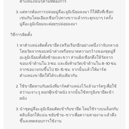
ตำแหน่งนั้นๆตามที่ต้องการ
แต่หากต้องการปล่อยมู่ลี่อะลูมิเนียมลงมา ก็ให้ดึงที่เชือก
เช่นกันโดยเอียงเชือกไปทางขวาแล้วกระตุกเบาๆ 1 ครั้ง
มู่ลี่อะลูมิเนียมจะค่อยๆปล่อยลงมา
วิธีการติดตั้ง
หาตำแหน่งติดตั้งขายึด (หรือเรียกอีกอย่างหนึ่งว่าจับกลาง)
โดยวัดจากขอบหน้าต่างหรือขนาดความกว้างของชุดมู่ลี่
อะลูมิเนียมทั้งฝั่งซ้ายและขวา ส่วนฝั่งเชือกดึงให้วัดจาก
ขอบเข้าด้านใน 3 ซม. และฝั่งท้ายวัดเข้าด้านใน 8-10 ซม.
จากขอบวงกบขึ้นไป 10-15 ซม. จากนั้นแล้วให้มาร์ค
ตำแหน่งขายึดให้ได้ระดับเดียวกัน
ใช้ขายึดทาบกับผนังที่มาร์คตำแหน่งไว้แล้วมาร์ครูเพื่อใช้
สว่านเจาะรู ตอกพุ๊กเข้าผนัง จากนั้นใช้สกรูยิงขายึดเข้า
ผนัง
นำชุดมู่ลี่อะลูมิเนียมติดเข้ากับขายึด โดยใช้รางบนล็อกกับ
คลิบล็อกให้แน่น ขยับซ้าย-ขวาเพื่อความสวยงาม แล้วดึง
ขึ้นลงทดสอบการใช้งาน