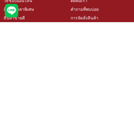
วิธีช้อปออนไลน์
ติดต่อเรา
สินค้าราคาพิเศษ
คำถามที่พบบ่อย
สินค้าขายดี
การจัดสั่งสินค้า
เช็คโปรโมชั่นเคซี
นโยบายเปลี่ยนคืนสินค้า
สั่งซื้อสินค้าสั่งผลิต
ติดตามสถานะสินค้า
วิธีวัดขนาดสำหรับสินค้าสั่งผลิต
บริการออกแบบและติดตั้ง
เรื่องราวลูกค้า
ตัวแทนจำหน่าย Kacee
นโยบายความเป็นส่วนตัว
สมัครงาน
ติดตามเรา
ช้อปผ่านแพลตฟอร์มอื่น