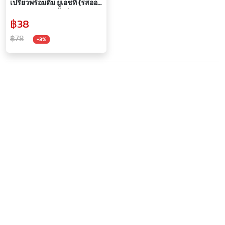
เปรี้ยวพร้อมดื่ม ยูเอชที (รสออริ
จินัล,ผลไม้รวม,ลิ้นจี่,สตรอ
฿38
เบอร์รี่,โอ้มาย
กีวี,พีช,ส้ม,ทับทิม,มิกซ์เบอร์
฿78
-3%
รี่)180มล.แพ็ค 4ชิ้น