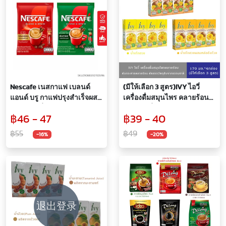
Nescafe เนสกาแฟ เบลนด์
(มีให้เลือก 3 สูตร)IVY ไอวี่
แอนด์ บรู กาแฟปรุงสำเร็จผสม
เครื่องดื่มสมุนไพร คลายร้อน
อาราบิก้าคั่วบดละเอียด บรรจุ
อร่อยสดชื่น
฿46 - 47
฿39 - 40
9 ซอง
170มล.*แพ็ค4กล่อง
฿55
฿49
-16%
-20%
退出登录