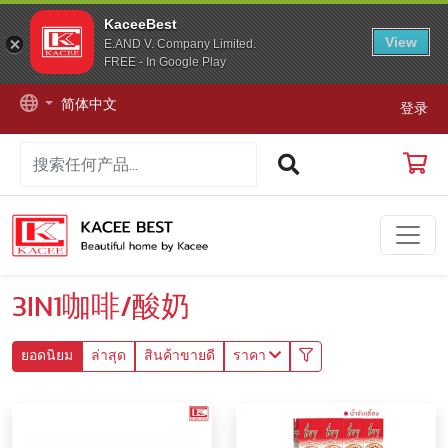
KaceeBest
View
E.AND V. Company Limited.
FREE - In Google Play
简体中文
登录
3IN1咖啡/酸奶
ยอดนิยม
ล่าสุด
สินค้าขายดี
ราคา