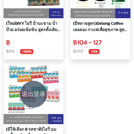
(ใหม่!)IVY ไอวี่ น้ำมะขาม น้ำ
(มีหลายสูตร)Delong Coffee
บ๊วย อร่อยเข้มข้น สูตรดั้งเดิม
เดอลอง กาแฟเพื่อสุขภาพ สูตร
200 มล.*แพ็ค 4 กล่อง
ดอกคำฝอย,ข้าวสังข์หยด
฿
฿104 - 127
4in1,กาแฟดำข้าวสังข์
หยด,กาแฟดำ
฿69
฿149
-100%
-13%
สมุนไพร,สมุนไพร 7in 1,คอฟฟี่
มิกซ์
退出登录
(มีให้เลือก 8 รสชาติ)ไอวี่ นม