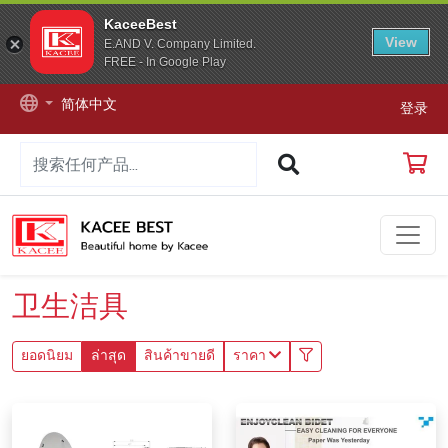
KaceeBest
View
E.AND V. Company Limited.
FREE - In Google Play
简体中文
登录
卫生洁具
ยอดนิยม
ล่าสุด
สินค้าขายดี
ราคา