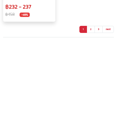
ลาย Hotel ขนาด 180x180 /
฿232 - 237
180x200 ซม.
฿458
-48%
1
2
3
next