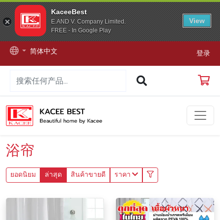
KaceeBest
View
E.AND V. Company Limited.
FREE - In Google Play
简体中文
登录
浴帘
ยอดนิยม
ล่าสุด
สินค้าขายดี
ราคา