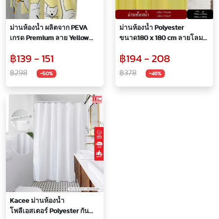
ม่านห้องน้ำ ผลิตจาก PEVA
ม่านห้องน้ำ Polyester
เกรด Premium ลาย Yellow
ขนาด180 x 180 cm ลายโลมา
Cat ขนาด 180 x 200 cm พร้อม
เหลือง
฿139 - 151
฿194 - 208
ห่วง
฿298
฿378
-50%
-46%
Kacee ม่านห้องน้ำ
โพลีเอสเตอร์ Polyester กันน้ำ