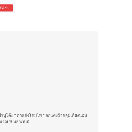
留这个。
้าปูโต๊ะ * ตกแต่งโคมไฟ * ตกแต่งผ้าคลุมเตียงนอน
มาณ 15 หลา/พับ)