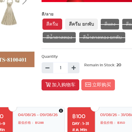
Next
สี/ลาย
สีครีม
สีครีม ยกพับ
สีแดง
สี
สีน้ำตาลทอง
สีน้ำตาลทอง ยกพับ
Quantity
Remain in Stock:
20
加入购物车
立即购买
04/08/26 - 09/08/26
01/08/26 - 31/08
20
฿100
最低价格： ฿1288
最低价格： ฿350
4-9
DAY : 1-31
Min
ส.ค. Min