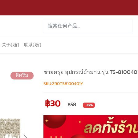
关于我们
联系我们
ชายครุย อุปกรณ์ผ้าม่าน รุ่น TS-810040
สีครีม
SKU:Z90TS8100401Y
฿30
฿58
-49%