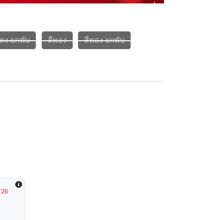
แดง ยกพับ
สีทอง
สีทอง ยกพับ
/26