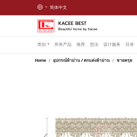
简体中文
类别
所有产品
推荐
想法
设计服务
目录
Home
อุปกรณ์ผ้าม่าน / ตกแต่งผ้าม่าน
ชายครุย