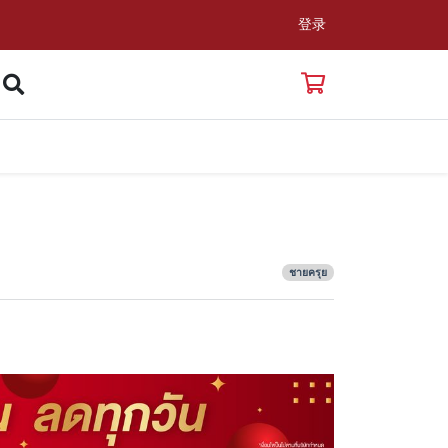
登录
ชายครุย