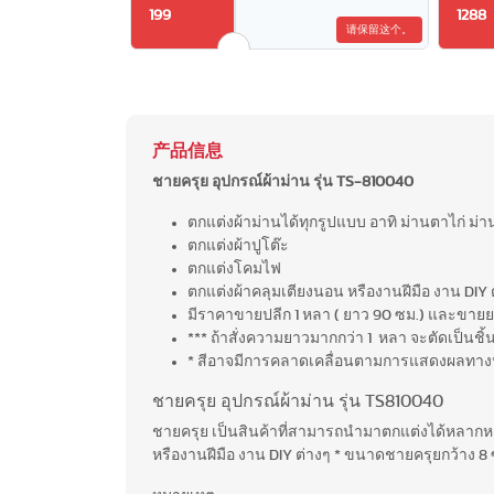
199
1288
请保留这个。
产品信息
ชายครุย อุปกรณ์ผ้าม่าน รุ่น TS-810040
ตกแต่งผ้าม่านได้ทุกรูปแบบ อาทิ ม่านตาไก่ ม่า
ตกแต่งผ้าปูโต๊ะ
ตกแต่งโคมไฟ
ตกแต่งผ้าคลุมเตียงนอน หรืองานฝีมือ งาน DIY
มีราคาขายปลีก 1 หลา ( ยาว 90 ซม.) และขาย
*** ถ้าสั่งความยาวมากกว่า 1 หลา จะตัดเป็นชิ้
* สีอาจมีการคลาดเคลื่อนตามการแสดงผลทาง
ชายครุย อุปกรณ์ผ้าม่าน รุ่น TS810040
ชายครุย เป็นสินค้าที่สามารถนำมาตกแต่งได้หลากหลา
หรืองานฝีมือ งาน DIY ต่างๆ * ขนาดชายครุยกว้าง 