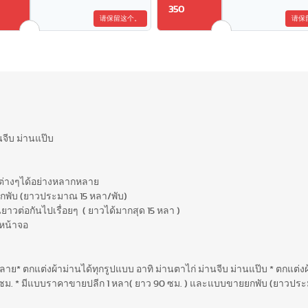
350
请保留这个。
请保
นจีบ ม่านแป๊บ
 ต่างๆได้อย่างหลากหลาย
ยกพับ (ยาวประมาณ 15 หลา/พับ)
นยาวต่อกันไปเรื่อยๆ ( ยาวได้มากสุด 15 หลา )
หน้าจอ
ย* ตกแต่งผ้าม่านได้ทุกรูปแบบ อาทิ ม่านตาไก่ ม่านจีบ ม่านแป๊บ * ตกแต่งผ
8 ซม. * มีแบบราคาขายปลีก 1 หลา( ยาว 90 ซม. ) และแบบขายยกพับ (ยาวประ