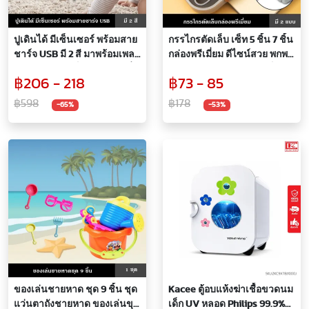
ปูเดินได้ มีเซ็นเซอร์ พร้อมสาย
กรรไกรตัดเล็บ เซ็ท 5 ชิ้น 7 ชิ้น
ชาร์จ USB มี 2 สี มาพร้อมเพลง
กล่องพรีเมี่ยม ดีไซน์สวย พกพา
ไฟ และระบบเซ็นเซอร์หลบสิ่ง
สะดวก วัสดุ กรรไกรตัดเล็บอัน
฿206 - 218
฿73 - 85
กีดขวาง ของเล่น ปูของเล่น
ใหญ่ ปลายเฉียง ปลายตรง ไม้
ของเล่นเด็ก Sensing Crawling
แคะหู กรรไกรตัดขน ที่ตัดหนัง
฿598
฿178
-65%
-53%
ตะไบเล็บ
ของเล่นชายหาด ชุด 9 ชิ้น ชุด
Kacee ตู้อบแห้งฆ่าเชื้อขวดนม
แว่นตาถังชายหาด ของเล่นขุด
เด็ก UV หลอด Philips 99.9%