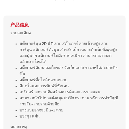
产品信息
รายละเอียด
สติ๊กเกอร์นูน 2D มี 11 ลาย สติ๊กเกอร์ ลายเจ้าหญิง ลาย
การ์ตูน สติ๊กเกอร์ตัวนูน สำหรับเด็ก เหมาะกับเด็กทั้งผู้หญิง
และผู้ชาย สติ๊กเกอร์ไม่มีคราบเหนียว สามารถลอกออก
แล้วแปะใหม่ได้
สติ๊กเกอร์ติดกล่องเก็บของ จัดเก็บแยกประเภทได้สะดวกยิ่ง
ขึ้น
สติ๊กเกอร์ที่สไตล์หลากหลาย
สีสดใสและการพิมพ์ที่ชัดเจน
เสริมสร้างความคิดสร้างสรรค์และการวางแผน
สามารถนำไปตกแต่งสมุดบันทึก กระดาษ หรือการทำบัญชี
รายรับ-รายจ่ายด้วยมือ
บางแบบอาจจะมี 2-3 ลาย
บรรจุ 1 แผ่น
หมายเหตุ