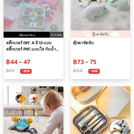
สติ๊กเกอร์ DIY. A มี 13 แบบ
ตุ๊กตาหัดจับ
สติ๊กเกอร์ PVC แบบใส กันน้ำ
ลายการ์ตูนของตกแต่งไดอารี่
฿44 - 47
฿73 - 75
สมุดบันทึก แก้ว กระบอกน้ำ
หรือตามพื้นผิวเรียบ ๆ จำนวน
฿69
฿158
-35%
-54%
100