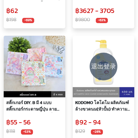
ทราย ของเล่นทางน้ำ ของเล่น
ลายดอกไม้
฿62
฿3627 - 3705
ชายหาด ชุดของเล่นชายหาด
คู่หูที่ดีสำหรับการเล่นในน้ำ
฿198
฿9800
-69%
-63%
และทรายขนาดที่เหมาะสมถือ
ง่าย และเล่นสบาย
退出登录
สติ๊กเกอร์ DIY. B มี 4 แบบ
KODOMO โคโดโม ผลิตภัณฑ์
สติ๊กเกอร์กระดาษญี่ปุ่น ลาย
ล้างขวดนม(หัวปั้ม) ทำความ
การ์ตูนของตกแต่งไดอารี่ สมุด
สะอาดขวดนมและจุกนม
฿55 - 56
฿92 - 94
บันทึก แก้ว กระบอกน้ำ หรือ
ปลอดภัยต่อเด็ก 650 มล.
ตามพื้นผิวเรียบ ๆ จำนวน 6
฿118
฿129
-53%
-28%
แผ่น พร้อมเทปสติ๊กเกอร์ 8 ชิ้น