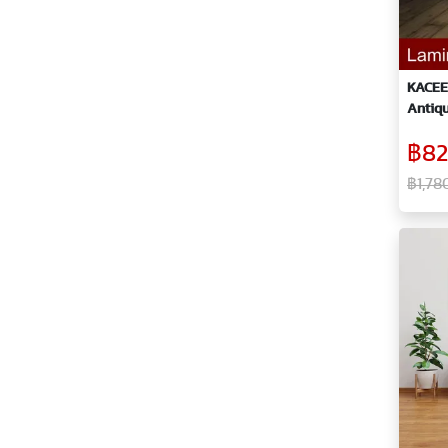
KACEE 
Antiqu
฿82
฿1,78