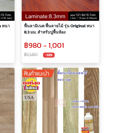
ca หนา
พื้นลามิเนต พื้นลายไม้ รุ่น Original หนา
8.3 มม. สำหรับปูพื้นห้อง
฿980 - 1,001
฿1,580
-38%