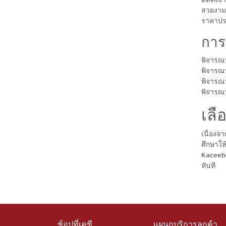
สวยงาม 
ราคาประห
การเ
พิจารณา
พิจารณาพ
พิจารณา
พิจารณา
เลื
เนื่องจ
ศึกษาให
Kaceebe
ทันที
ช้อปที่เคซี
แผนกบริการลูกค้า