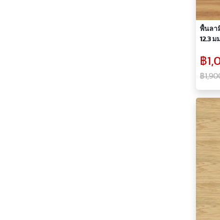
พื้นลา
12.3 มม
฿1,
฿1,90