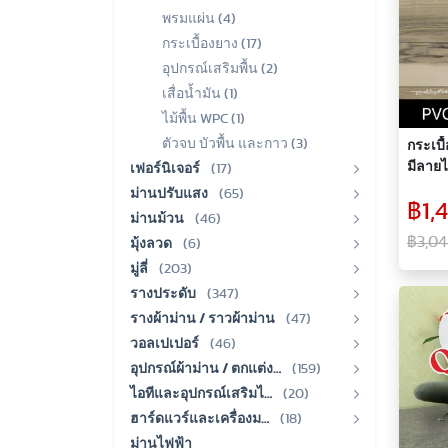
พรมแผ่น (4)
กระเบื้องยาง (17)
อุปกรณ์เสริมพื้น (2)
เสื่อน้ำมัน (1)
ไม้พื้น WPC (1)
ตัวจบ บัวพื้น และกาว (3)
กระเบื
มีลาย
เฟอร์นิเจอร์
(17)
ม่านปรับแสง
(65)
฿1,4
ม่านม้วน
(46)
฿3,04
มุ้งลวด
(6)
มู่ลี่
(203)
รางประดับ
(347)
รางผ้าม่าน / ราวผ้าม่าน
(47)
วอลเปเปอร์
(46)
อุปกรณ์ผ้าม่าน / ตกแต่ง…
(159)
ไอทีและอุปกรณ์เสริมไ…
(20)
ฮาร์ดแวร์และเครื่องม…
(18)
ม่านไฟฟ้า