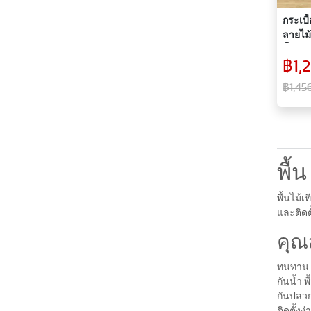
กระเบื
ลายไม้
พื้นห้
฿1,2
฿1,45
พื้น
พื้นไม้
และติดต
คุณ
ทนทาน พ
กันน้ำ พ
กันปลวก
ติดตั้งง