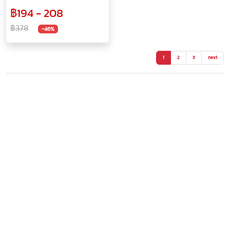
cm ลาย Boating Blue
฿194 - 208
฿378
-46%
1
2
3
next