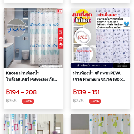
Kacee ม่านห้องน้ำ
ม่านห้องน้ำ ผลิตจาก PEVA
โพลีเอสเตอร์ Polyester กันน้ำ
เกรด Premium ขนาด 180 x
ลาย Happy Holiday ขนาด
180 cm. และ 180 x 200 cm.
฿194 - 208
฿139 - 151
180x180 / 180x200
฿358
฿278
-44%
-46%