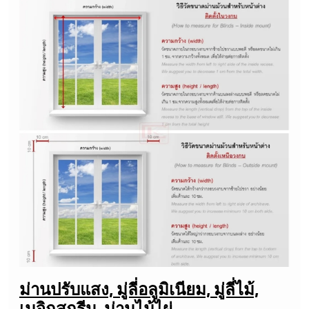
ม่านปรับแสง, มู่ลี่อลูมิเนียม, มู่ลี่ไม้,