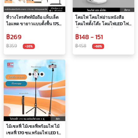
ที่วางโทรศัพท์มือถือ แท็บเล็ต
โคมไฟ โคมไฟอ่านหนังสือ
ไอแพด ขายาวแบบตั้งพื้น 175
โคมไฟตั้งโต๊ะ โคมไฟLED ไฟ
ซม. ปรับมุมองศาได้ มีให้เลือก
ตั้งโต๊ะ พับเก็บได้ มีที่วาง
฿269
฿148 - 151
2 สี ดำ,ขาว
โทรศัพท์ ปรับระดับได้ แสง 3 สี
พร้อมสายชาร์จ หัวชาร์จไฟ
฿359
฿458
-26%
-68%
ไม้เซลฟี่ ไม้เซลฟี่พร้อมไฟ ไม้
เซลฟี่ 170 ซม.พร้อมไฟ LED 1คู่