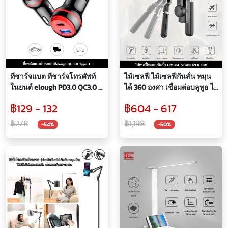
ที่ชาร์จแบต ที่ชาร์จโทรศัพท์
ไม้เซลฟี่ ไม้เซลฟี่กันสั่น หมุน
ในยนต์ elough PD3.0 QC3.0 2
ได้ 360 องศา เชื่อมต่อบลูทูธ ไร้
ช่อง 40W ชาร์จไว FAST
สาย รีโมทถอดออกได้ สะดวก
฿129 - 132
฿604 - 617
CHARGE ที่ชาร์จอเนกประสงค์
ใช้ได้กับโทรศัพท์ทุกรุ่น ขาตั้ง
ในรถยนต์ ขนาดเล็ก ประหยัด
ในตัว
฿278
฿1,198
-54%
-50%
พื้นที่