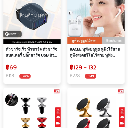
สินค้าหมด
หัวชาร์จเร็ว หัวชาร์จ หัวชาร์จ
KACEE หูฟังบลูทูธ หูฟังไร้สาย
แบตเตอรี่ ปลั๊กชาร์จ USB หัว
หูฟังสเตอริโอไร้สาย หูฟัง
ชาร์จโทรศัพท์ชาร์จพร้อมกัน
ราคาถูก True Wirless Strereo
฿69
฿129 - 132
ได้ 4 ช่อง 5V/5.1A QC 3.0
Earphones, Blutooth
QUICK CHARGE
Earphones
฿118
฿278
-42%
-54%