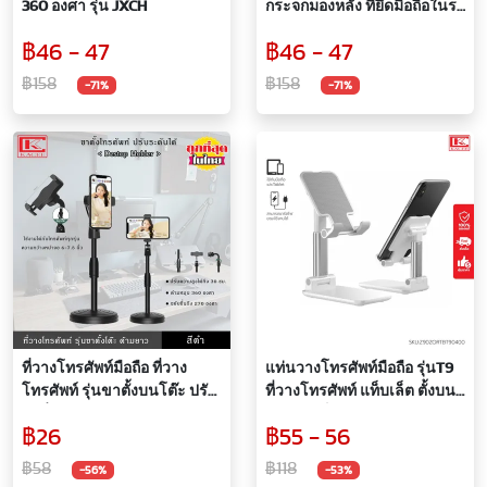
360 องศา รุ่น JXCH
กระจกมองหลัง ที่ยึดมือถือในรถ
ยึดกับหมอนรองศีรษะ เล่นมือ
฿46 - 47
฿46 - 47
ถือที่เบาะหลัง สะดวกยิ่งขึ้น
แท่นวางโทรศัพท์ในรถ ยืดด้าม
฿158
฿158
-71%
-71%
จับได้ หมุนแนวนอน แนวตั้ง
360 องศา แท่นวาง ที่วาง ที่
วางมือถือ CAR HOLDER REAR
MIRROR
ที่วางโทรศัพท์มือถือ ที่วาง
แท่นวางโทรศัพท์มือถือ รุ่นT9
โทรศัพท์ รุ่นขาตั้งบนโต๊ะ ปรับ
ที่วางโทรศัพท์ แท็บเล็ต ตั้งบน
สูงต่ำได้ พกพาสะดวก ใช้กับมือ
โต๊ะ พับเก็บได้ พกพาสะดวก ใช้
฿26
฿55 - 56
ถือได้ทุกรุ่น ปรับมุมอิสระ ขาตั้ง
กับมือถือได้ทุกรุ่น
ไลฟ์สด
฿58
฿118
-56%
-53%