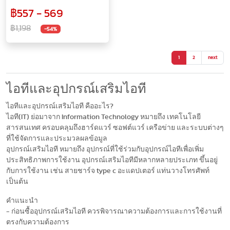
ปรับได้ 9 ระดับ ชาร์จด้วยUSB
฿557 - 569
รีโมทบลูทูธ
฿1,198
-54%
1
2
next
ไอทีและอุปกรณ์เสริมไอที
ไอทีและอุปกรณ์เสริมไอที คืออะไร?
ไอที(IT) ย่อมาจาก Information Technology หมายถึง เทคโนโลยี
สารสนเทศ ครอบคลุมถึงฮาร์ดแวร์ ซอฟต์แวร์ เครือข่าย และระบบต่างๆ
ที่ใช้จัดการและประมวลผลข้อมูล
อุปกรณ์เสริมไอที หมายถึง อุปกรณ์ที่ใช้ร่วมกับอุปกรณ์ไอทีเพื่อเพิ่ม
ประสิทธิภาพการใช้งาน อุปกรณ์เสริมไอทีมีหลากหลายประเภท ขึ้นอยู่
กับการใช้งาน เช่น สายชาร์จ type c อะแดปเตอร์ แท่นวางโทรศัพท์
เป็นต้น
คำแนะนำ
- ก่อนซื้ออุปกรณ์เสริมไอที ควรพิจารณาความต้องการและการใช้งานที่
ตรงกับความต้องการ