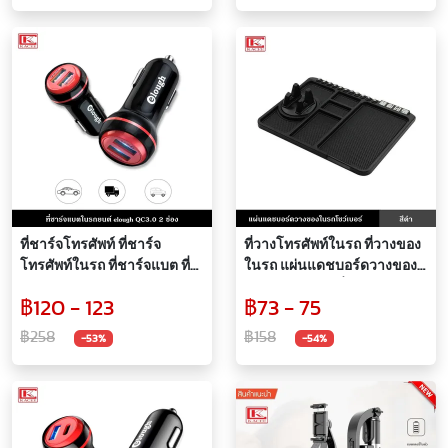
ที่ชาร์จโทรศัพท์ ที่ชาร์จ
ที่วางโทรศัพท์ในรถ ที่วางของ
โทรศัพท์ในรถ ที่ชาร์จแบต ที่
ในรถ แผ่นแดชบอร์ดวางของ
ชาร์จแบตในรถยนต์ elough
ในรถโชว์เบอร์ ที่วางของกัน
฿120 - 123
฿73 - 75
QC3.0 USB 2 ช่อง 20w ชาร์จ
ลื่น วางโทรศัพท์กันลื่น ใช้งาน
ไว ตัวล็อคแบบใหม่ ขนาดเล็ก
ได้หลายฟังก์ชั่น
฿258
฿158
-53%
-54%
ประหยัดที่