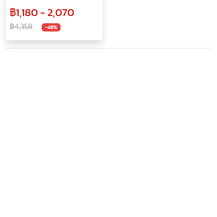
ขนาดใบ 50 มม.
฿1,180 - 2,070
฿4,358
-48%