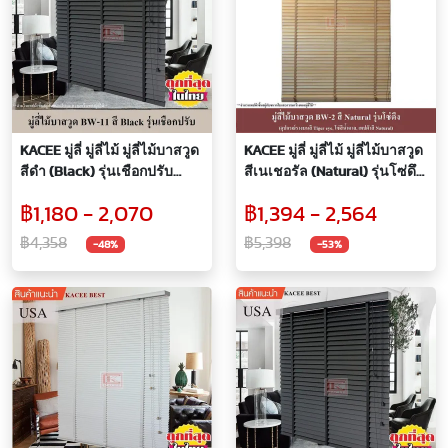
KACEE มู่ลี่ มู่ลี่ไม้ มู่ลี่ไม้บาสวูด
KACEE มู่ลี่ มู่ลี่ไม้ มู่ลี่ไม้บาสวูด
สีดำ (Black) รุ่นเชือกปรับ
สีเนเชอรัล (Natural) รุ่นโซ่ดึง
ขนาดใบ 25 มม.
ขนาดใบ 50 มม.
฿1,180 - 2,070
฿1,394 - 2,564
฿4,358
฿5,398
-48%
-53%