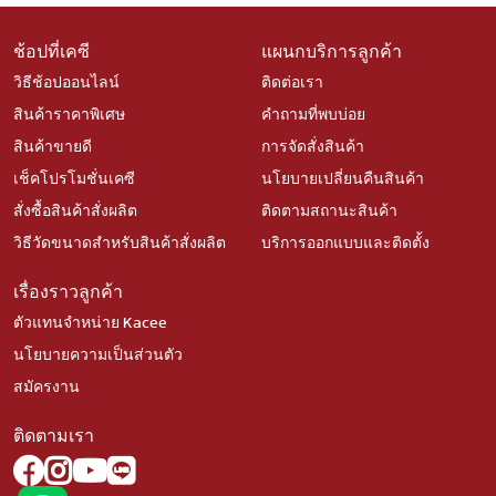
ช้อปที่เคซี
แผนกบริการลูกค้า
วิธีช้อปออนไลน์
ติดต่อเรา
สินค้าราคาพิเศษ
คำถามที่พบบ่อย
สินค้าขายดี
การจัดสั่งสินค้า
เช็คโปรโมชั่นเคซี
นโยบายเปลี่ยนคืนสินค้า
สั่งซื้อสินค้าสั่งผลิต
ติดตามสถานะสินค้า
วิธีวัดขนาดสำหรับสินค้าสั่งผลิต
บริการออกแบบและติดตั้ง
เรื่องราวลูกค้า
ตัวแทนจำหน่าย Kacee
นโยบายความเป็นส่วนตัว
สมัครงาน
ติดตามเรา