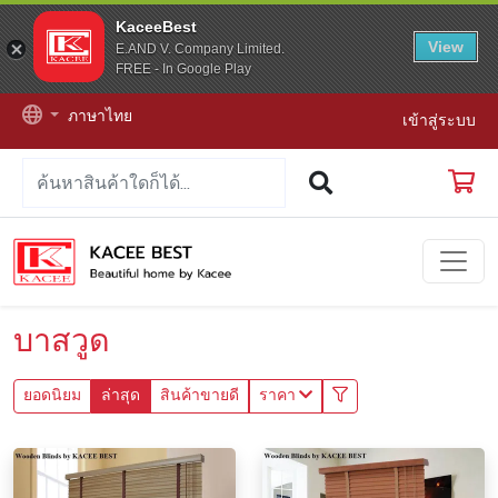
KaceeBest
View
E.AND V. Company Limited.
FREE - In Google Play
ภาษาไทย
เข้าสู่ระบบ
บาสวูด
ยอดนิยม
ล่าสุด
สินค้าขายดี
ราคา