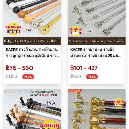
KACEE ราวผ้าม่าน รางผ้าม่าน
KACEE ราวผ้าม่าน รางผ้า
รางลูกฟูก รางอะลูมิเนียม ราง
ม่านตาไก่ รางผ้าม่าน 25 มม.สี
ผ้าม่านตาไก่ 25 มม.หัวกลม (สี
เงินพร้อมอุปกรณ์สีเงินครบชุด
฿76 - 560
฿101 - 427
ขาว/น้ำตาล/ดำ/เงิน/ทอง/
ลายไม้แก่/ลายไม้อ่อน)
฿1,158
฿898
-52%
-53%