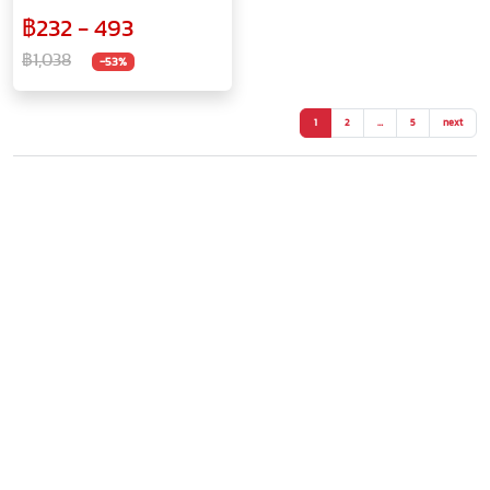
ชุด หัว ฟักทอง สีทอง
฿232 - 493
฿1,038
-53%
1
2
…
5
next