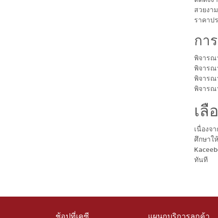
สวยงาม 
ราคาประห
การเ
พิจารณา
พิจารณาพ
พิจารณา
พิจารณา
เลื
เนื่องจ
ศึกษาให
Kaceebe
ทันที
ช้อปที่เคซี
แผนกบริการลูกค้า