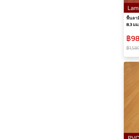
พื้นลา
8.3 มม.
฿98
฿1,58