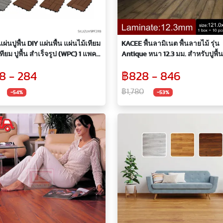
 แผ่นปูพื้น DIY แผ่นพื้น แผ่นไม้เทียม
KACEE พื้นลามิเนต พื้นลายไม้ รุ่น
เทียม ปูพื้น สำเร็จรูป (WPC) 1 แพค
Antique หนา 12.3 มม. สำหรับปูพื้น
่น
8 - 284
฿828 - 846
฿1,780
-54%
-53%