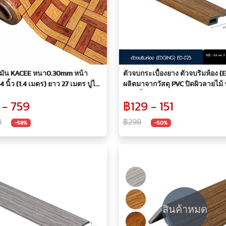
0.30mm หน้า
ตัวจบกระเบื้องยาง ตัวจบริมห้อง (
4 นิ้ว (1.4 เมตร) ยาว 27 เมตร ปูได้
ผลิตมาจากวัสดุ PVC ปิดผิวลายไม้ 
รางเมตร
ED มีทั้งหมด 5 สี
 - 759
฿129 - 151
8
฿298
-58%
-50%
สินค้าหมด