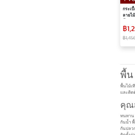
กระเบื
ลายไม้
พื้นห้
฿1,2
฿1,45
พื้น
พื้นไม้
และติดต
คุณ
ทนทาน พ
กันน้ำ พ
กันปลวก
ติดตั้งง