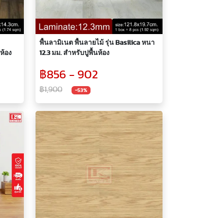
พื้นลามิเนต พื้นลายไม้ รุ่น Basilica หนา
ห้อง
12.3 มม. สำหรับปูพื้นห้อง
฿856 - 902
฿1,900
-53%