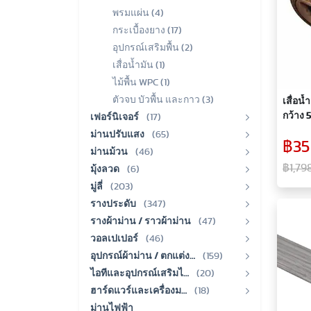
พรมแผ่น (4)
กระเบื้องยาง (17)
อุปกรณ์เสริมพื้น (2)
เสื่อน้ำมัน (1)
ไม้พื้น WPC (1)
ตัวจบ บัวพื้น และกาว (3)
เสื่อน้ำมัน KACEE หนา
กว้าง 5
เฟอร์นิเจอร์
(17)
36 ตา
ม่านปรับแสง
(65)
฿35
ม่านม้วน
(46)
฿1,79
มุ้งลวด
(6)
มู่ลี่
(203)
รางประดับ
(347)
รางผ้าม่าน / ราวผ้าม่าน
(47)
วอลเปเปอร์
(46)
อุปกรณ์ผ้าม่าน / ตกแต่ง…
(159)
ไอทีและอุปกรณ์เสริมไ…
(20)
ฮาร์ดแวร์และเครื่องม…
(18)
ม่านไฟฟ้า