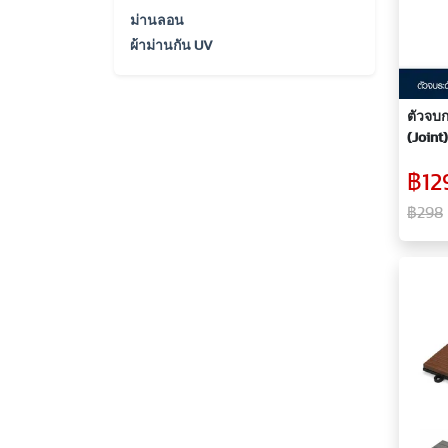
ม่านลอน
ผ้าม่านกัน UV
ตัวจบก
(Joint
รหัส JO
฿129
฿298