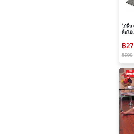
ไม้พื้น
พื้นไม้
มี 2 แผ
฿27
฿598