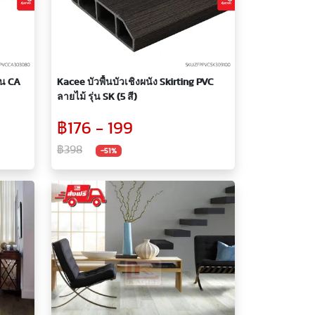
่น CA
Kacee บัวพื้นบัวเชิงผนัง Skirting PVC
ลายไม้ รุ่น SK (5 สี)
฿176 - 199
฿398
-51%