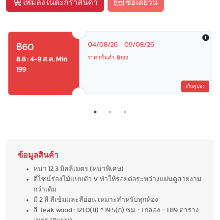
เพิ่มลงในตะกร้าสินค้า
ซื้อเดี๋ยวนี้
04/08/26 - 09/08/26
฿60
ราคาขั้นต่ำ: ฿199
8.8 : 4-9 ส.ค. Min
199
เก็บคูปอง
ข้อมูลสินค้า
หนา 12.3 มิลลิเมตร (หนาพิเศษ)
ดีไซน์ร่องไม้แบบตัว V ทำให้รอยต่อระหว่างแผ่นดูสวยงาม
กว่าเดิม
มี 2 สี สีเข้มและสีอ่อน เหมาะสำหรับทุกห้อง
สี Teak wood : 121.0(ย) * 19.5(ก) ซม. : 1 กล่อง = 1.89 ตาราง