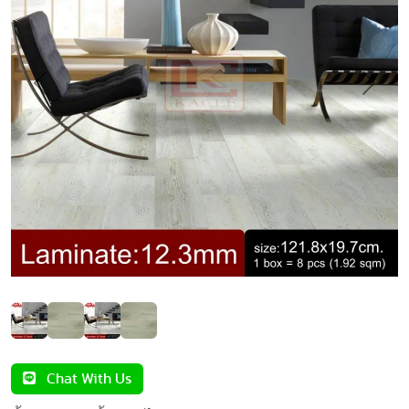
Previous
Next
Chat With Us