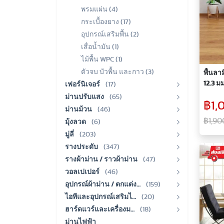
พรมแผ่น (4)
กระเบื้องยาง (17)
อุปกรณ์เสริมพื้น (2)
เสื่อน้ำมัน (1)
ไม้พื้น WPC (1)
ตัวจบ บัวพื้น และกาว (3)
พื้นลา
12.3 มม
เฟอร์นิเจอร์
(17)
ม่านปรับแสง
(65)
฿1,
ม่านม้วน
(46)
฿1,90
มุ้งลวด
(6)
มู่ลี่
(203)
รางประดับ
(347)
รางผ้าม่าน / ราวผ้าม่าน
(47)
วอลเปเปอร์
(46)
อุปกรณ์ผ้าม่าน / ตกแต่ง…
(159)
ไอทีและอุปกรณ์เสริมไ…
(20)
ฮาร์ดแวร์และเครื่องม…
(18)
ม่านไฟฟ้า