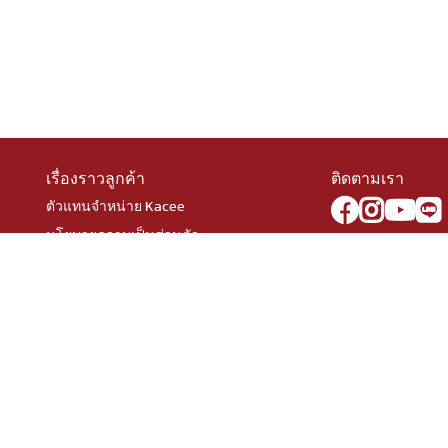
เรื่องราวลูกค้า
ติดตามเรา
ตัวแทนจำหน่าย Kacee
นโยบายความเป็นส่วนตัว
สมัครงาน
า
้ง
rved. 259 ถนนเลียบคลองภาษีเจริญฝั่งใต้ แขวงหนองแขม เขตหนองแขม กรุง