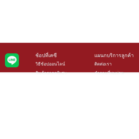
ช้อปที่เคซี
แผนกบริการลูกค้า
วิธีช้อปออนไลน์
ติดต่อเรา
สินค้าราคาพิเศษ
คำถามที่พบบ่อย
สินค้าขายดี
การจัดสั่งสินค้า
เช็คโปรโมชั่นเคซี
นโยบายเปลี่ยนคืนสินค้
สั่งซื้อสินค้าสั่งผลิต
ติดตามสถานะสินค้า
วิธีวัดขนาดสำหรับสินค้าสั่ง
บริการออกแบบและติดตั
ผลิต
© 2023 E.AND V. Company Limited. All rights rese