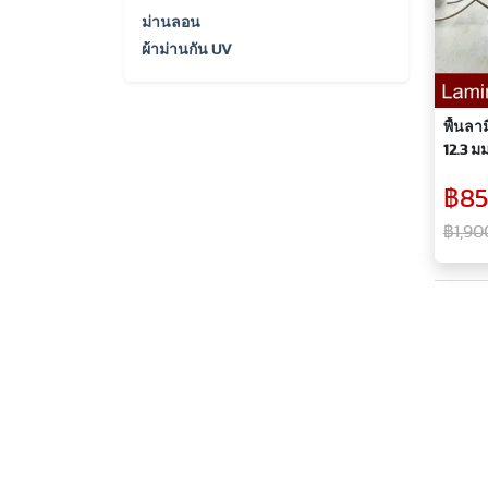
ม่านลอน
ผ้าม่านกัน UV
พื้นลา
12.3 มม
฿85
฿1,90