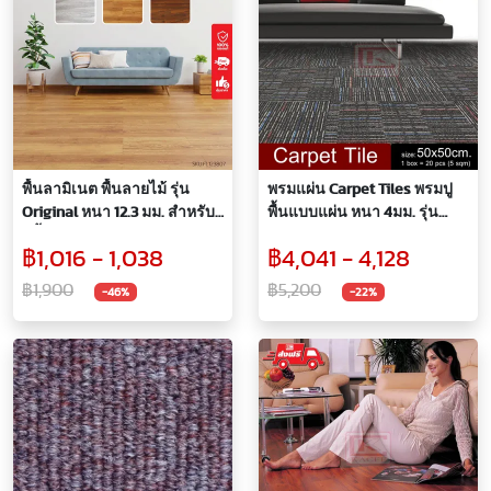
พื้นลามิเนต พื้นลายไม้ รุ่น
พรมแผ่น Carpet Tiles พรมปู
Original หนา 12.3 มม. สำหรับ
พื้นแบบแผ่น หนา 4มม. รุ่น
ปูพื้นห้อง
Grand Hyatt 1
฿1,016 - 1,038
฿4,041 - 4,128
฿1,900
฿5,200
-46%
-22%