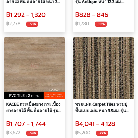
ลายไม้ พื้น พื้นลายไม้ หนา 3
รุ่น Antique หนา 12.3 มม.
มม. สำหรับปูพื้นห้อง
สำหรับปูพื้นห้อง
฿1,292 - 1,320
฿828 - 846
฿2,778
฿1,780
-53%
-53%
KACEE กระเบื้องยาง กระเบื้อง
พรมแผ่น Carpet Tiles พรมปู
ยางลายไม้ พื้น พื้นลายไม้ รุ่น
พื้นแบบแผ่น หนา 3.5มม. รุ่น
ART TILE หนา 2 มม. สำหรับปู
Grand Hyatt 2
฿1,707 - 1,744
฿4,041 - 4,128
พื้นห้อง รหัส KAT
฿3,672
฿5,200
-54%
-22%