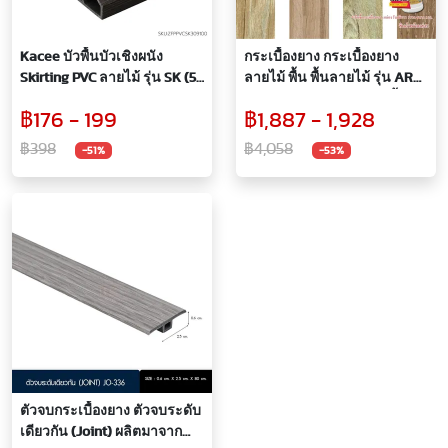
Kacee บัวพื้นบัวเชิงผนัง
กระเบื้องยาง กระเบื้องยาง
Skirting PVC ลายไม้ รุ่น SK (5
ลายไม้ พื้น พื้นลายไม้ รุ่น ART
สี)
TILE หนา 2 มม. สำหรับปูพื้น
฿176 - 199
฿1,887 - 1,928
ห้อง แถมฟรี! กาว
฿398
฿4,058
-51%
-53%
ตัวจบกระเบื้องยาง ตัวจบระดับ
เดียวกัน (Joint) ผลิตมาจาก