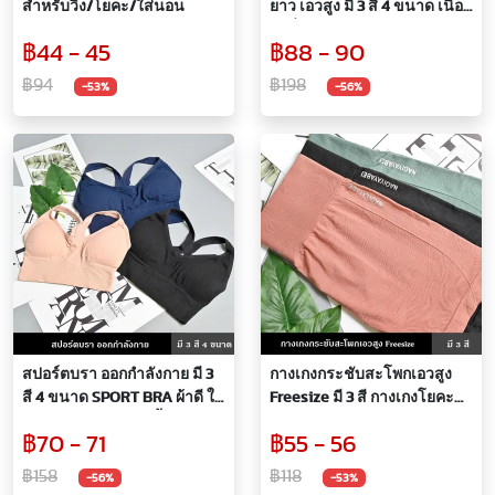
สำหรับวิ่ง/โยคะ/ใส่นอน
ยาว เอวสูง มี 3 สี 4 ขนาด เนื้อ
ผ้านิ่ม ใส่สบายกระชับไม่อึดอัด
฿44 - 45
฿88 - 90
สำหรับคนที่มองหากางเกง
กระชับ เก็บทรง เนื้อผ้านิ่ม รุ่น
฿94
฿198
-53%
-56%
บั้นท้ายพีช ยืดหยุ่นได้ดี รองรับ
ทุกการเคลื่อนไหว ช่วยให้
มั่นใจในทุกกิจกรรม
สปอร์ตบรา ออกกำลังกาย มี 3
กางเกงกระชับสะโพกเอวสูง
สี 4 ขนาด SPORT BRA ผ้าดี ใส่
Freesize มี 3 สี กางเกงโยคะ
ออกกำลังกาย มีฟองน้ำ ซัพ
กระชับสะโพกและหน้าท้อง ผ้า
฿70 - 71
฿55 - 56
พอร์ท ตะขอหลังปรับระดับ เนื้อ
นิ่มใส่สบาย กระชับทุกสัดส่วน
ผ้านิ่ม รองรับน้ำหนักของ
ปกปิดหน้าท้อง
฿158
฿118
-56%
-53%
หน้าอก ทำให้มีความคล่องตัว