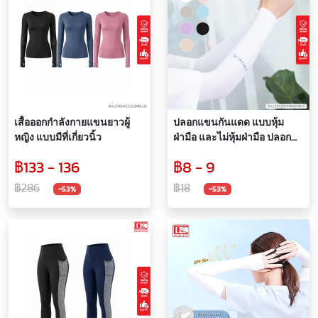
เสื้อออกกำลังกายแขนยาวผู้
ปลอกแขนกันแดด แบบหุ้ม
หญิง แบบมีที่เกี่ยวนิ้ว
ฝ่ามือ และไม่หุ้มฝ่ามือ ปลอก
แขนออกกำลังกาย ยืดหยุ่น
฿133 - 136
฿8 - 9
ระบายอากาศได้ดี กันUPF40+
฿286
฿18
-53%
-53%