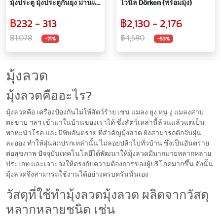
มุ้งประตู มุ้งประตูกันยุง ม่านแม่
ไวนิล Dörken (พร้อมมุ้ง)
เหล็ก ม่านประตูกันยุงแม่เหล็ก
฿232 - 313
฿2,130 - 2,176
สั้น ไฟเบอร์กลาส ไม่ขาดง่าย
ปิดอัตโนมัติ มี 3 สี
฿1,078
฿4,580
-71%
-53%
มุ้งลวด
มุ้งลวดคืออะไร?
มุ้งลวดคือ เครื่องป้องกันไม่ให้สัตว์ร้าย เช่น แมลง ยุง หนู งู แมลงสาบ
ตะขาบ ฯลฯ เข้ามาในบ้านของเราได้ ซึ่งสัตว์เหล่านี้ล้วนแล้วแต่เป็น
พาหะนำโรค และมีพิษอันตราย ที่สำคัญมุ้งลวด ยังสามารถดักจับฝุ่น
ละออง ทำให้ฝุ่นสกปรกเหล่านั้น ไม่ลอยปลิวไปทั่วบ้าน ซึ่งเป็นอันตราย
ต่อสุขภาพ ปัจจุบันเทคโนโลยีได้พัฒนาให้มุ้งลวดมีมากมายหลากหลาย
ประเภท และเจาะจงให้ตรงกับความต้องการของผู้บริโภคมากขึ้น ดังนั้น
มุ้งลวดจึงสามารถใช้งานได้อย่างครบครันนั่นเอง
วัสดุที่ใช้ทำมุ้งลวดมุ้งลวด ผลิตจากวัสดุ
หลากหลายชนิด เช่น