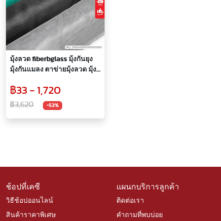
มุ้งลวด fiberbglass มุ้งกันยุง
มุ้งกันแมลง ตาข่ายมุ้งลวด มุ้ง
ลวดประตู หน้าต่าง
฿33 - 1,720
฿3,620
-53%
ช้อปที่เคซี
แผนกบริการลูกค้า
วิธีช้อปออนไลน์
ติดต่อเรา
สินค้าราคาพิเศษ
คำถามที่พบบ่อย