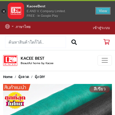
KaceeBest
View
E.AND V. Company Limited.
FREE - In Google Play
ภาษาไทย
เข้าสู่ระบบ
Home
มุ้งลวด
มุ้ง DIY
สีเขียว