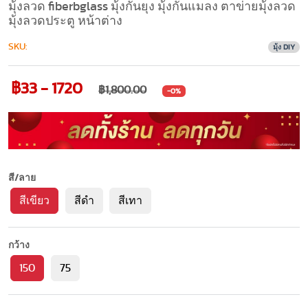
มุ้งลวด fiberbglass มุ้งกันยุง มุ้งกันแมลง ตาข่ายมุ้งลวด
มุ้งลวดประตู หน้าต่าง
SKU:
มุ้ง DIY
฿33 - 1720
฿1,800.00
-0%
สี/ลาย
สีเขียว
สีดำ
สีเทา
กว้าง
150
75