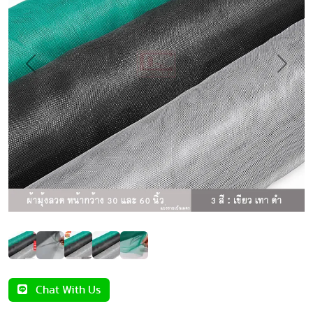
Previous
Next
Chat With Us