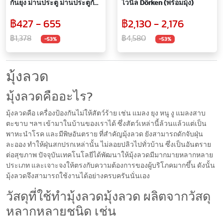
กันยุง ม่านประตู ม่านประตูกัน
ไวนิล Dörken (พร้อมมุ้ง)
ยุง ม่านกันยุง ม่านแม่เหล็ก ไฟ
฿427 - 655
฿2,130 - 2,176
เบอร์กลาส ไม่ขาดง่าย ปิด
อัตโนมัติ
฿1,378
฿4,580
-53%
-53%
มุ้งลวด
มุ้งลวดคืออะไร?
มุ้งลวดคือ เครื่องป้องกันไม่ให้สัตว์ร้าย เช่น แมลง ยุง หนู งู แมลงสาบ
ตะขาบ ฯลฯ เข้ามาในบ้านของเราได้ ซึ่งสัตว์เหล่านี้ล้วนแล้วแต่เป็น
พาหะนำโรค และมีพิษอันตราย ที่สำคัญมุ้งลวด ยังสามารถดักจับฝุ่น
ละออง ทำให้ฝุ่นสกปรกเหล่านั้น ไม่ลอยปลิวไปทั่วบ้าน ซึ่งเป็นอันตราย
ต่อสุขภาพ ปัจจุบันเทคโนโลยีได้พัฒนาให้มุ้งลวดมีมากมายหลากหลาย
ประเภท และเจาะจงให้ตรงกับความต้องการของผู้บริโภคมากขึ้น ดังนั้น
มุ้งลวดจึงสามารถใช้งานได้อย่างครบครันนั่นเอง
วัสดุที่ใช้ทำมุ้งลวดมุ้งลวด ผลิตจากวัสดุ
หลากหลายชนิด เช่น