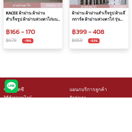
KACEE ผ้าม่าน ผ้าม่าน
ผ้าม่าน ผ้าม่านสำเร็จรูป ผ้าแจ๊
สำเร็จรูป ผ้าม่านห่วงตาไก่แบบ
กการ์ด ผ้าม่านห่วงตาไก่ รุ่น
สำเร็จรูป ผ้าอิตาลี FREESIA
Atlantic (1 ผืน)
฿166 - 170
฿399 - 408
กว้าง 1.10 x สูง 2.00 เมตร (1
ผืน)
฿678
฿858
-76%
-53%
ช้อปที่เคซี
แผนกบริการลูกค้า
วิธีช้อปออนไลน์
ติดต่อเรา
สินค้าราคาพิเศษ
คำถามที่พบบ่อย
สินค้าขายดี
การจัดสั่งสินค้า
เช็คโปรโมชั่นเคซี
นโยบายเปลี่ยนคืนสินค้า
สั่งซื้อสินค้าสั่งผลิต
ติดตามสถานะสินค้า