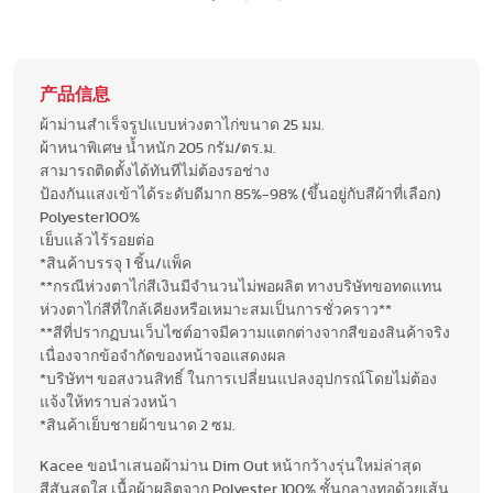
产品信息
ผ้าม่านสำเร็จรูปแบบห่วงตาไก่ขนาด 25 มม.
ผ้าหนาพิเศษ น้ำหนัก 205 กรัม/ตร.ม.
สามารถติดตั้งได้ทันทีไม่ต้องรอช่าง
ป้องกันแสงเข้าได้ระดับดีมาก 85%-98% (ขึ้นอยู่กับสีผ้าที่เลือก)
Polyester100%
เย็บแล้วไร้รอยต่อ
*สินค้าบรรจุ 1 ชิ้น/แพ็ค
**กรณีห่วงตาไก่สีเงินมีจำนวนไม่พอผลิต ทางบริษัทขอทดแทน
ห่วงตาไก่สีที่ใกล้เคียงหรือเหมาะสมเป็นการชั่วคราว**
**สีที่ปรากฏบนเว็บไซต์อาจมีความแตกต่างจากสีของสินค้าจริง
เนื่องจากข้อจำกัดของหน้าจอแสดงผล
*บริษัทฯ ขอสงวนสิทธิ์ ในการเปลี่ยนแปลงอุปกรณ์โดยไม่ต้อง
แจ้งให้ทราบล่วงหน้า
*สินค้าเย็บชายผ้าขนาด 2 ซม.
Kacee ขอนำเสนอผ้าม่าน Dim Out หน้ากว้างรุ่นใหม่ล่าสุด
สีสันสดใส เนื้อผ้าผลิตจาก Polyester 100% ชั้นกลางทอด้วยเส้น