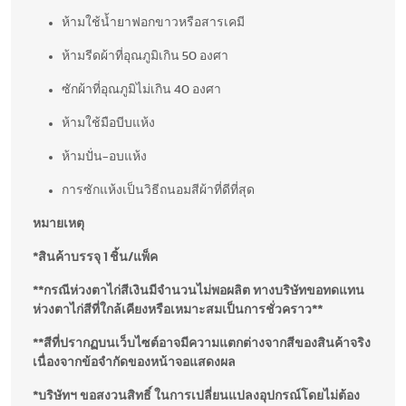
ห้ามใช้น้ำยาฟอกขาวหรือสารเคมี
ห้ามรีดผ้าที่อุณภูมิเกิน 50 องศา
ซักผ้าที่อุณภูมิไม่เกิน 40 องศา
ห้ามใช้มือบีบแห้ง
ห้ามปั่น-อบแห้ง
การซักแห้งเป็นวิธีถนอมสีผ้าที่ดีที่สุด
หมายเหตุ
*สินค้าบรรจุ 1 ชิ้น/แพ็ค
**กรณีห่วงตาไก่สีเงินมีจำนวนไม่พอผลิต ทางบริษัทขอทดแทน
ห่วงตาไก่สีที่ใกล้เคียงหรือเหมาะสมเป็นการชั่วคราว**
**สีที่ปรากฏบนเว็บไซต์อาจมีความแตกต่างจากสีของสินค้าจริง
เนื่องจากข้อจำกัดของหน้าจอแสดงผล
*บริษัทฯ ขอสงวนสิทธิ์ ในการเปลี่ยนแปลงอุปกรณ์โดยไม่ต้อง