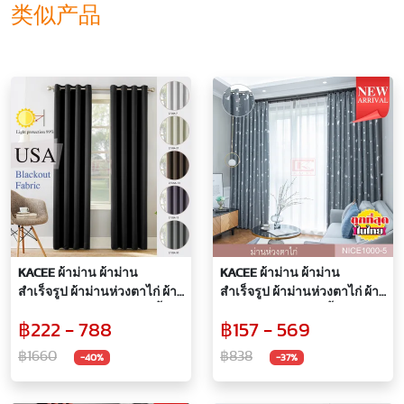
类似产品
KACEE ผ้าม่าน ผ้าม่าน
KACEE ผ้าม่าน ผ้าม่าน
สำเร็จรูป ผ้าม่านห่วงตาไก่ ผ้า
สำเร็จรูป ผ้าม่านห่วงตาไก่ ผ้า
กันแดด กันแสง UV 99% เนื้อ
กันแสง UV ผ้าม่านเนื้อหนาไม่
฿222 - 788
฿157 - 569
สัมผัสนุ่ม ไม่อมฝุ่น ผ้ากันไรฝุ่น
อมฝุ่น ผ้าทึบแสง98% รุ่น
รหัส USA (1 ผืน) ยอดขายดี
NICE1000
฿1660
฿838
-40%
-37%
อันดับ1