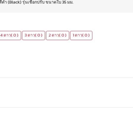
าสวูด สีดำ (Black) รุ่นเชือกปรับ ขนาดใบ 35 มม.
4 ดาว( 0 )
3 ดาว( 0 )
2 ดาว( 0 )
1 ดาว( 0 )