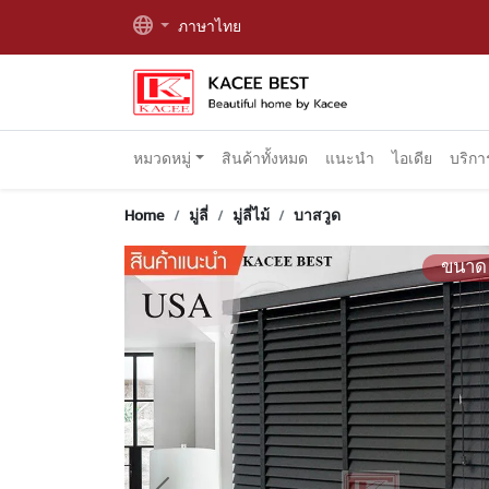
ภาษาไทย
หมวดหมู่
สินค้าทั้งหมด
แนะนำ
ไอเดีย
บริก
Home
มู่ลี่
มู่ลี่ไม้
บาสวูด
ขนาด 