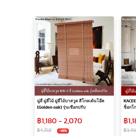
มู่ลี่ มู่ลี่ไม้ มู่ลี่ไม้บาสวูด สีโกลเด้นโอ๊ค
KACEE มู
(Golden oak) รุ่นเชือกปรับ
ช็อกโก
ขนาดใ
฿1,180 - 2,070
฿1,
฿4,358
฿3,45
-48%