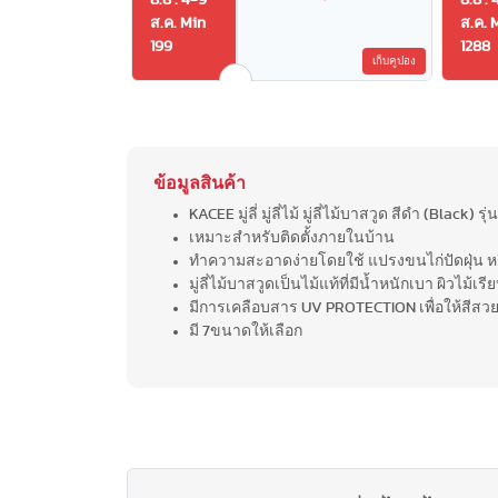
8.8 : 4-9
8.8 : 
ส.ค. Min
ส.ค. 
199
1288
เก็บคูปอง
ข้อมูลสินค้า
KACEE มู่ลี่ มู่ลี่ไม้ มู่ลี่ไม้บาสวูด สีดำ (Black
เหมาะสำหรับติดตั้งภายในบ้าน
ทำความสะอาดง่ายโดยใช้ แปรงขนไก่ปัดฝุ่น หรือ
มู่ลี่ไม้บาสวูดเป็นไม้แท้ที่มีน้ำหนักเบา ผิวไม้เร
มีการเคลือบสาร UV PROTECTION เพื่อให้สีสว
มี 7ขนาดให้เลือก