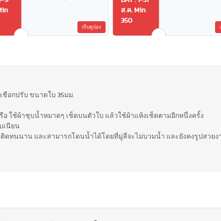
4-9
DAY : 1-31
Min
ส.ค. Min
350
เก็บคูปอง
) รุ่นเชือกปรับ ขนาดใบ 35มม.
 ใช้ผ้าชุบน้ำหมาดๆ เช็ดบนตัวใบ แล้วใช้ผ้าแห้งเช็ดตามอีกหนึ่งครั้ง
ียบเนียน
ยติดทนนาน และสามารถโดนน้ำได้โดยที่มู่ลี่จะไม่บวมน้ำ และยังคงรูปสวยง