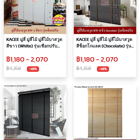
KACEE มู่ลี่ มู่ลี่ไม้ มู่ลี่ไม้บาสวูด
KACEE มู่ลี่ มู่ลี่ไม้ มู่ลี่ไม้บาสวูด
สีขาว (White) รุ่นเชือกปรับ
สีช็อกโกแลต (Chocolate) รุ่น
ขนาดใบ 25 มม.
เชือกปรับ ขนาดใบ 25 มม.
฿1,180 - 2,070
฿1,180 - 2,070
฿4,358
฿4,358
-48%
-48%