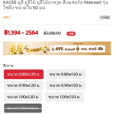
KACEE มู่ลี่ มู่ลี่ไม้ มู่ลี่ไม้บาสวูด สีเนเชอรัล (Natural) รุ่น
โซ่ดึง ขนาดใบ 50 มม.
SKU:
บาสวูด
฿1,394 - 2564
฿2,918.00
-0%
สี/ลาย
ขนาด 0.80x1.20 ม.
ขนาด 0.80x1.50 ม.
ขนาด 0.90x1.20 ม.
ขนาด 0.90x1.50 ม.
ขนาด 1.00x1.20 ม.
ขนาด 1.00x1.50 ม.
ขนาด 1.20x1.50 ม.