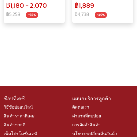
฿1,180 - 2,070
฿1,889
฿5,258
฿4,738
-55%
-49%
ช้อปที่เคซี
แผนกบริการลูกค้า
วิธีช้อปออนไลน์
ติดต่อเรา
สินค้าราคาพิเศษ
คำถามที่พบบ่อย
สินค้าขายดี
การจัดสั่งสินค้า
เช็คโปรโมชั่นเคซี
นโยบายเปลี่ยนคืนสินค้า