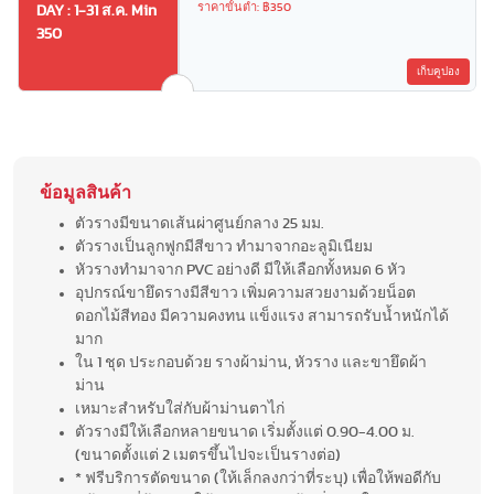
ราคาขั้นต่ำ: ฿350
DAY : 1-31 ส.ค. Min
350
เก็บคูปอง
ข้อมูลสินค้า
ตัวรางมีขนาดเส้นผ่าศูนย์กลาง 25 มม.
ตัวรางเป็นลูกฟูกมีสีขาว ทำมาจากอะลูมิเนียม
หัวรางทำมาจาก PVC อย่างดี มีให้เลือกทั้งหมด 6 หัว
อุปกรณ์ขายึดรางมีสีขาว เพิ่มความสวยงามด้วยน็อต
ดอกไม้สีทอง มีความคงทน แข็งแรง สามารถรับน้ำหนักได้
มาก
ใน 1 ชุด ประกอบด้วย รางผ้าม่าน, หัวราง และขายึดผ้า
ม่าน
เหมาะสำหรับใส่กับผ้าม่านตาไก่
ตัวรางมีให้เลือกหลายขนาด เริ่มตั้งแต่ 0.90-4.00 ม.
(ขนาดตั้งแต่ 2 เมตรขึ้นไปจะเป็นรางต่อ)
* ฟรีบริการตัดขนาด (ให้เล็กลงกว่าที่ระบุ) เพื่อให้พอดีกับ