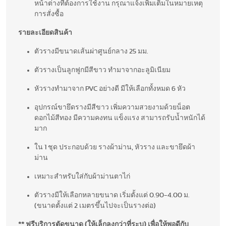
หน้าต่างที่ต้องการใช้งาน กรุณาแจ้งเพิ่มเติมในหมายเหตุ
การสั่งซื้อ
รายละเอียดสินค้า
ตัวรางมีขนาดเส้นผ่าศูนย์กลาง 25 มม.
ตัวรางเป็นลูกฟูกมีสีขาว ทำมาจากอะลูมิเนียม
หัวรางทำมาจาก PVC อย่างดี มีให้เลือกทั้งหมด 6 หัว
อุปกรณ์ขายึดรางมีสีขาว เพิ่มความสวยงามด้วยน็อต
ดอกไม้สีทอง มีความคงทน แข็งแรง สามารถรับน้ำหนักได้
มาก
ใน 1 ชุด ประกอบด้วย รางผ้าม่าน, หัวราง และขายึดผ้า
ม่าน
เหมาะสำหรับใส่กับผ้าม่านตาไก่
ตัวรางมีให้เลือกหลายขนาด เริ่มตั้งแต่ 0.90-4.00 ม.
(ขนาดตั้งแต่ 2 เมตรขึ้นไปจะเป็นรางต่อ)
** ฟรีบริการตัดขนาด (ให้เล็กลงกว่าที่ระบุ) เพื่อให้พอดีกับ