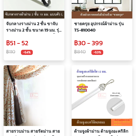
จับกลางรางม่าน 2 ชั้น ขาจับ
ชายครุย อุปกรณ์ผ้าม่าน รุ่น
รางม่าน 2 ชั้น ขนาด 19 มม. รุ่น
TS-810040
LSW ตัว L สีดำลายทอง (1 ชิ้น)
฿51 - 52
฿30 - 399
฿110
฿840
-54%
-53%
สายรวบม่าน สายรัดม่าน สาย
ด้ามจูงผ้าม่าน ด้ามจูงอะคริลิก