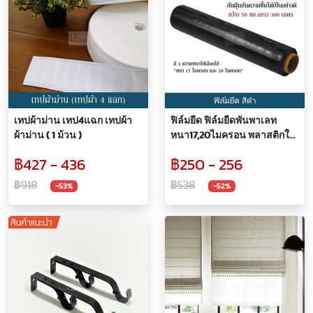
เทปผ้าม่าน เทป4แฉก เทปผ้า
ฟิล์มยืด ฟิล์มยืดพันพาเลท
ผ้าม่าน ( 1 ม้วน )
หนา17,20ไมครอน พลาสติกใส
พลาสติกห่อของ
฿427 - 436
฿250 - 256
(กว้าง50ซม.ยาว300ม.) คุ้มค้า
คุ้มราคา!! พลาสติกกันกระแทก
฿918
฿538
-53%
-52%
ฟิล์มหดรัดสินค้า