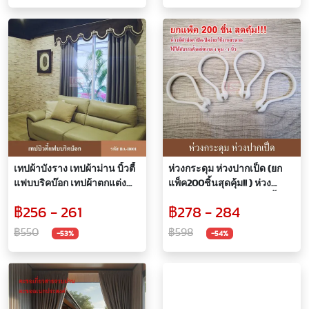
เทปผ้าบังราง เทปผ้าม่าน บิ้วตี้
ห่วงกระดุม ห่วงปากเป็ด (ยก
แฟบบริคบ๊อก เทปผ้าตกแต่ง
แพ็ค200ชิ้นสุดคุ้ม!! ) ห่วง
อุปกรณ์ผ้าม่าน
กระดุมม่าน ห่วงม่านห้องน้ำ
฿256 - 261
฿278 - 284
ห่วงผ้าม่าน ห่วงพลาสติก ห่วง
กระดุมผ้าม่าน ผ้าม่าน
฿550
฿598
-53%
-54%