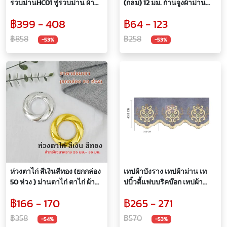
รวบม่านHC01 พู่รวบม่าน ผ้า
(กลม) 12 มม. ก้านจูงผ้าม่าน
ม่าน
อุปกรณ์ผ้าม่าน
฿399 - 408
฿64 - 123
฿858
฿258
-53%
-53%
ห่วงตาไก่ สีเงินสีทอง (ยกกล่อง
เทปผ้าบังราง เทปผ้าม่าน เท
50 ห่วง ) ม่านตาไก่ ตาไก่ ผ้า
ปบิ้วตี้แฟบบริคบ๊อก เทปผ้า
ม่าน
ตกแต่ง อุปกรณ์ผ้าม่าน
฿166 - 170
฿265 - 271
฿358
฿570
-54%
-53%