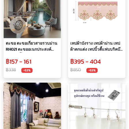
ตะขอ ตะขอเกี่ยวสายรวบม่าน
เทปผ้าบังราง เทปผ้าม่าน เทป
RH021 ตะขออเนกประสงค์
ผ้าตกแต่ง เทปบิ้วตี้แฟบบริคบ๊
(ราคา/ชิ้น)
อก อุปกรณ์ผ้าม่าน
฿157 - 161
฿395 - 404
฿338
฿850
-53%
-53%