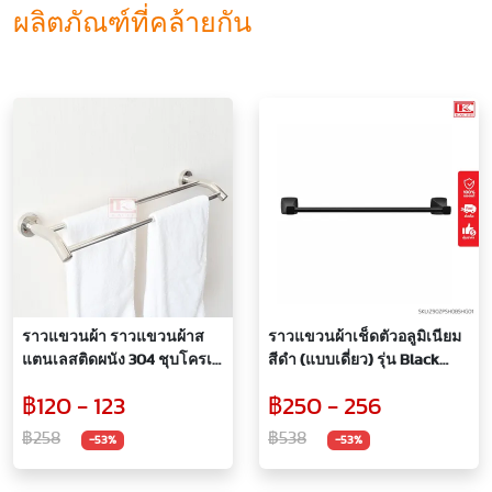
ผลิตภัณฑ์ที่คล้ายกัน
ราวแขวนผ้า ราวแขวนผ้าส
ราวแขวนผ้าเช็ดตัวอลูมิเนียม
แตนเลสติดผนัง 304 ชุบโครเมี่
สีดำ (แบบเดี่ยว) รุ่น Black
ยม รุ่น TWIN รหัส HC-TWIN
Series
฿120 - 123
฿250 - 256
฿258
฿538
-53%
-53%