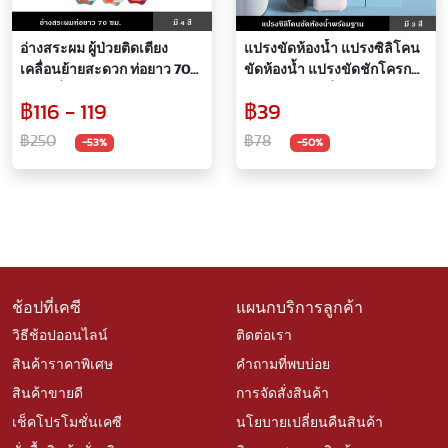
อ่างสระผม ผู้ป่วยติดเตียง
แปรงขัดห้องน้ำ แปรงซิลิโคน
เคลื่อนย้ายสะดวก ท่อยาว 70
ขัดห้องน้ำ แปรงขัดชักโครก
ซม. มีที่รองลดการกดทับ
แปรงขัดส้วม ที่ขัดส้วม ด้ามจับ
฿116 - 119
฿39
ถนัดมือ พร้อมแท่งวางในตัว ติด
ผนังได้ ไม่ต้องเจาะ
฿250
฿78
-53%
-50%
ช้อปที่เคซี
แผนกบริการลูกค้า
วิธีช้อปออนไลน์
ติดต่อเรา
สินค้าราคาพิเศษ
คำถามที่พบบ่อย
สินค้าขายดี
การจัดสั่งสินค้า
เช็คโปรโมชั่นเคซี
นโยบายเปลี่ยนคืนสินค้า