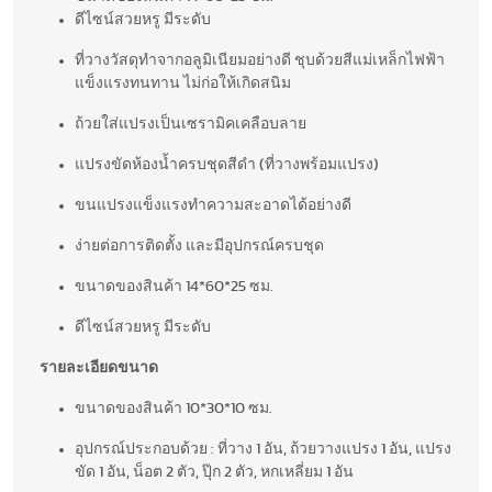
ดีไซน์สวยหรู มีระดับ
ที่วางวัสดุทำจากอลูมิเนียมอย่างดี ชุบด้วยสีแม่เหล็กไฟฟ้า
แข็งแรงทนทาน ไม่ก่อให้เกิดสนิม
ถ้วยใส่แปรงเป็นเซรามิคเคลือบลาย
แปรงขัดห้องน้ำครบชุดสีดำ (ที่วางพร้อมแปรง)
ขนแปรงแข็งแรงทำความสะอาดได้อย่างดี
ง่ายต่อการติดตั้ง และมีอุปกรณ์ครบชุด
ขนาดของสินค้า 14*60*25 ซม.
ดีไซน์สวยหรู มีระดับ
รายละเอียดขนาด
ขนาดของสินค้า 10*30*10 ซม.
อุปกรณ์ประกอบด้วย : ที่วาง 1 อัน, ถ้วยวางแปรง 1 อัน, แปรง
ขัด 1 อัน, น็อต 2 ตัว, ปุ๊ก 2 ตัว, หกเหลี่ยม 1 อัน