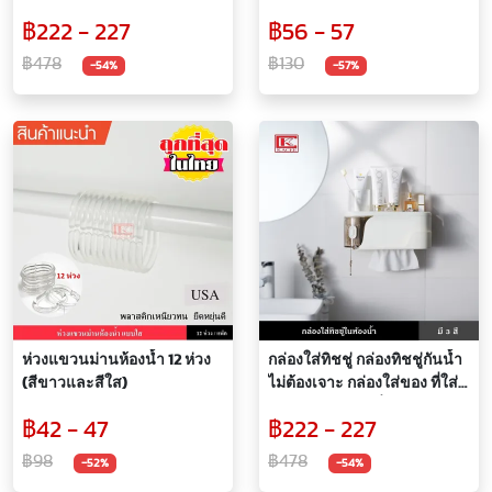
(ST201-01)
นวดฝ่าเท้า กันลื่น 36*71 ซม. มี
฿222 - 227
฿56 - 57
หลากหลายลายสี
฿478
฿130
-54%
-57%
ห่วงแขวนม่านห้องน้ำ 12 ห่วง
กล่องใส่ทิชชู่ กล่องทิชชู่กันน้ำ
(สีขาวและสีใส)
ไม่ต้องเจาะ กล่องใส่ของ ที่ใส่
ทิชชู่แบบแขวน ที่ใส่ทิชชู่ใน
฿42 - 47
฿222 - 227
ห้องน้ำ มีที่วางโทรศัพท์ มีที่ใส่
สำลี
฿98
฿478
-52%
-54%