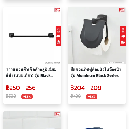
ราวแขวนผ้าเช็ดตัวอลูมิเนียม
ที่แขวนทิชชู่ติดผนังในห้องน้ำ
สีดำ (แบบเดี่ยว) รุ่น Black
รุ่น Aluminum Black Series
Series
฿250 - 256
฿204 - 208
฿538
฿438
-53%
-53%