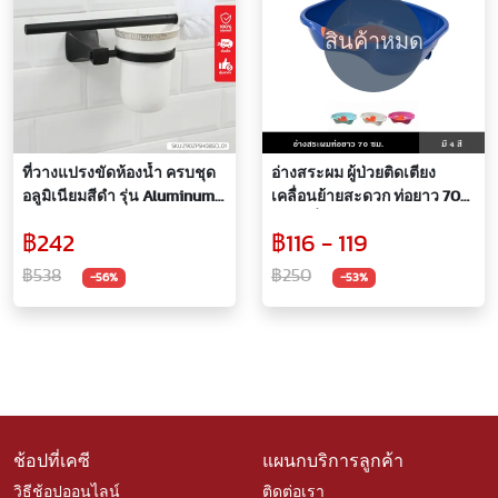
สินค้าหมด
ที่วางแปรงขัดห้องน้ำ ครบชุด
อ่างสระผม ผู้ป่วยติดเตียง
อลูมิเนียมสีดำ รุ่น Aluminum
เคลื่อนย้ายสะดวก ท่อยาว 70
Black Series
ซม. มีที่รองลดการกดทับ
฿242
฿116 - 119
฿538
฿250
-56%
-53%
ช้อปที่เคซี
แผนกบริการลูกค้า
วิธีช้อปออนไลน์
ติดต่อเรา