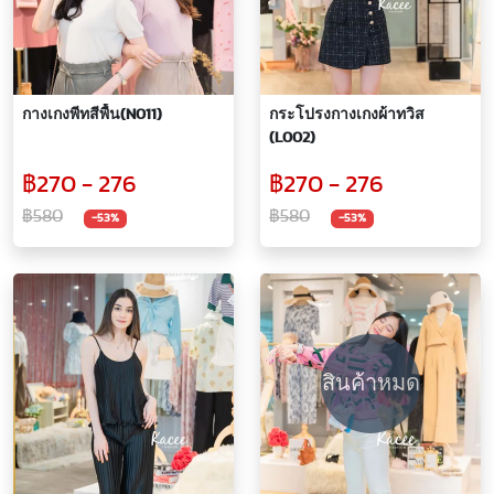
กางเกงพีทสีพื้น(N011)
กระโปรงกางเกงผ้าทวิส
(L002)
฿270 - 276
฿270 - 276
฿580
฿580
-53%
-53%
สินค้าหมด