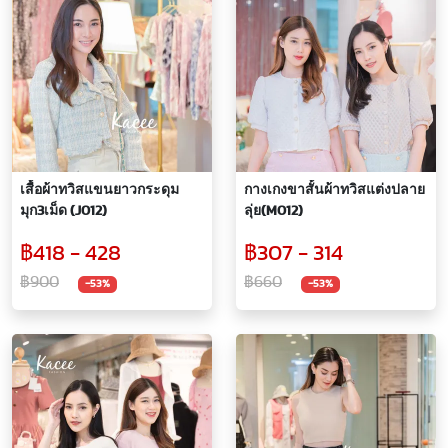
เสื้อผ้าทวิสแขนยาวกระดุม
กางเกงขาสั้นผ้าทวิสแต่งปลาย
มุก3เม็ด (J012)
ลุ่ย(M012)
฿418 - 428
฿307 - 314
฿900
฿660
-53%
-53%