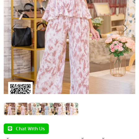
Previous
Next
Chat With Us