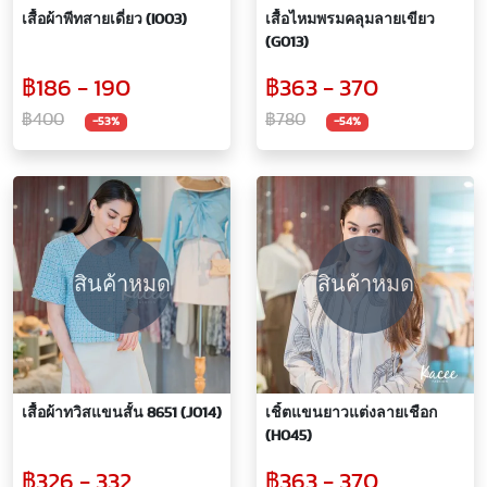
เสื้อผ้าพีทสายเดี่ยว (I003)
เสื้อไหมพรมคลุมลายเขียว
(G013)
฿186 - 190
฿363 - 370
฿400
฿780
-53%
-54%
สินค้าหมด
สินค้าหมด
เสื้อผ้าทวิสแขนสั้น 8651 (J014)
เชิ้ตแขนยาวแต่งลายเชือก
(H045)
฿326 - 332
฿363 - 370