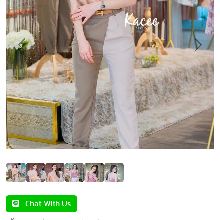
Previous
Next
Chat With Us