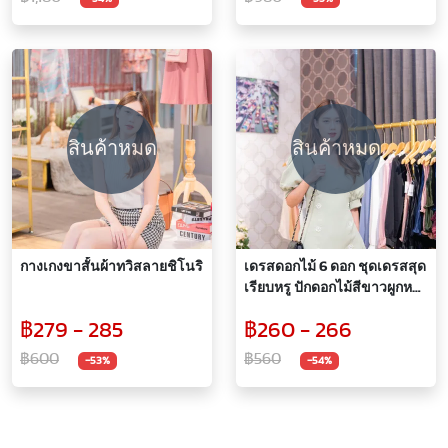
สินค้าหมด
สินค้าหมด
กางเกงขาสั้นผ้าทวิสลายชิโนริ
เดรสดอกไม้ 6 ดอก ชุดเดรสสุด
เรียบหรู ปักดอกไม้สีขาวผูกหลัง
เข้ารูป แขนพองคอวี ดีไชน์
฿279 - 285
฿260 - 266
สวยเหมาะกับทุกไลฟ์
สไตล์(A011)
฿600
฿560
-53%
-54%