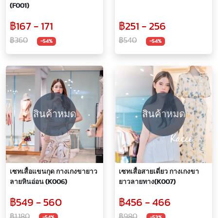
(F001)
฿167 - 171
฿251 - 256
฿360
฿540
-54%
-54%
สินค้าหมด
สินค้าหมด
เซทเสื้อแขนกุด กางเกงขายาว
เซทเสื้อสายเดี่ยว กางเกงขา
ลายหินอ่อน (K006)
ยาวลายทาง(K007)
฿549 - 560
฿456 - 466
฿1,180
฿980
-54%
-53%