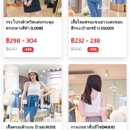
กระโปรงผ้าทวิสแต่งกระดุม
เสื้อไหมพรมแขนยาวแต่งขอบ
ตรงกลางสีดำ (L008)
สีกระเป๋าอก1ข้าง (G020)
฿298 - 304
฿232 - 238
฿640
฿500
-53%
-53%
เสื้อครอปผ้าแกะ ป้ายG ROSE
กางเกงขาสั้นมีโซ่(M001)