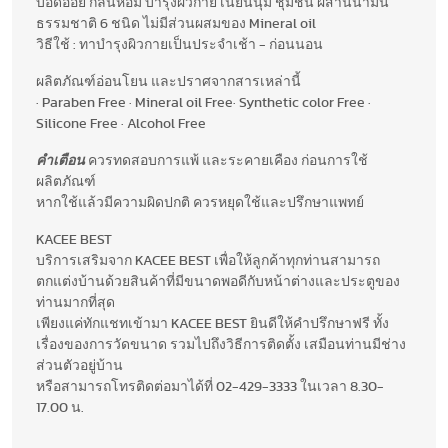
บอดี้ออย กลิ่นหอม บำรุงผิวกาย เนียนนุ่ม ชุ่มชื้น ผสานน้ำมัน
ธรรมชาติ 6 ชนิด ไม่มีส่วนผสมของ Mineral oil
วิธีใช้ : ทาบำรุงผิวกายเป็นประจำเช้า - ก่อนนอน
ผลิตภัณฑ์อ่อนโยน และปราศจากสารเหล่านี้
· Paraben Free · Mineral oil Free· Synthetic color Free ·
Silicone Free · Alcohol Free
คำเตือน
ควรทดสอบการแพ้ และระคายเคือง ก่อนการใช้
ผลิตภัณฑ์
หากใช้แล้วมีความผิดปกติ ควรหยุดใช้และปรึกษาแพทย์
KACEE BEST
บริการเสริมจาก KACEE BEST เพื่อให้ลูกค้าทุกท่านสามารถ
ตกแต่งบ้านด้วยสินค้าที่มีขนาดพอดีกับหน้าต่างและประตูของ
ท่านมากที่สุด
เพียงแค่ทักแชทเข้ามา KACEE BEST ยินดีให้คำปรึกษาฟรี ทั้ง
เรื่องของการวัดขนาด รวมไปถึงวิธีการติดตั้ง เสมือนท่านมีช่าง
ส่วนตัวอยู่บ้าน
หรือสามารถโทรติดต่อมาได้ที่ 02-429-3333 ในเวลา 8.30-
17.00 น.