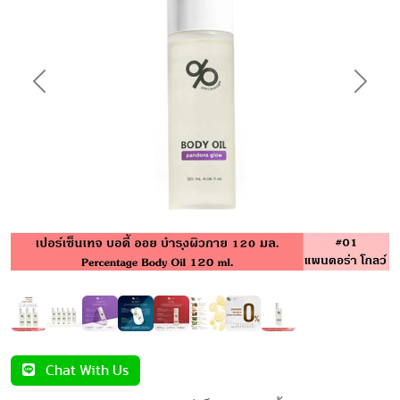
Previous
Next
Chat With Us