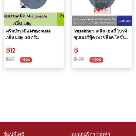
ครีมบำรุงมือ M'aycreate
Vaseline วาสลีน เฮลธี้ ไบรท์
กลิ่น Lilly 30 กรัม
ซุปเปอร์ฟู้ด เฟรชล็อค โลชั่น
แครนเบอร์รี่ 300 มล.Healthy
฿12
฿
Bright Super Food Fresh
฿29
฿159
-59%
-100%
ช้อปที่เคซี
แผนกบริการลูกค้า