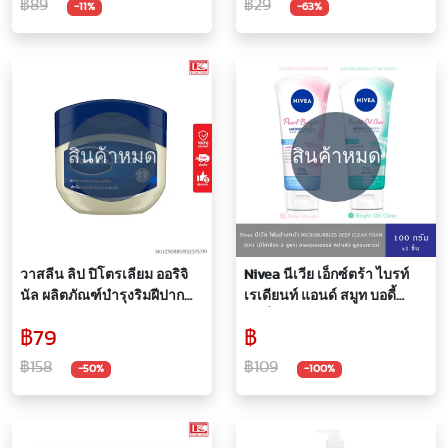
฿89
฿29
-11%
-63%
คุมมัน ลดสิว
สินค้าหมด
สินค้าหมด
วาสลีน ลิป ปิโตรเลียม ออริจิ
Nivea นีเวีย เอ็กซ์ตร้า ไบรท์
นัล ผลิตภัณฑ์บำรุงริมฝีปาก
เรเดียนท์ แอนด์ สมูท บอดี้
และผิวกาย 50 กรัม
โลชั่น UV Filter Deep White
฿79
฿
Essence 550 มล.
฿158
฿109
-50%
-100%