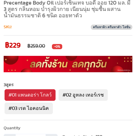
Precentage Body Oil เปอร์เซ็นเทจ บอดี้ ออย 120 มล. มี
3 สูตร กลิ่นหอม บำรุงผิวกาย เนียนนุ่ม ชุ่มชื้น ผสาน
น้ำมันธรรมชาติ 6 ชนิด ออยทาตัว
SKU:
ครีมทาผิว ครีมทาตัว โลชั่น
฿229
฿259.00
-0%
3สูตร
#01 แพนดอร่า โกลว์
#02 อูหลง เทอร์เรซ
#03 เรด ไอคอนนิค
Quantity