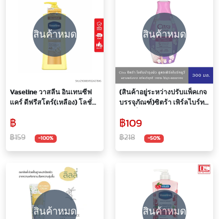
สินค้าหมด
สินค้าหมด
Vaseline วาสลีน อินเทนซีฟ
(สินค้าอยู่ระหว่างปรับแพ็คเกจ
แคร์ ดีฟรีสโตร์(เหลือง) โลชั่น
บรรจุภัณฑ์)ซิตร้า เพิร์ลไบร์ทยู
300 มล.
วี โลชั่นบำรุงผิว ผสานพลัง
฿
฿109
ไข่มุก+คอลลาเจน 300
มล.Citra AHA Pearl Bright UV
฿159
฿218
-100%
-50%
Lotion
สินค้าหมด
สินค้าหมด