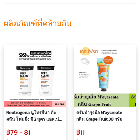
ผลิตภัณฑ์ที่คล้ายกัน
Neutrogena นูโทรจีนา ดีพ
ครีมบำรุงมือ M'aycreate
คลีน โฟมมิ่ง มี 2 สูตร แอคเน่
กลิ่น Grape Fruit 30 กรัม
40 กรัม เจนเทิล 50 กรัม คลีน
฿79 - 81
฿11
เซอร์ โฟมล้างหน้า ให้ผิว
สะอาด และดูสวยกระจ่างใส