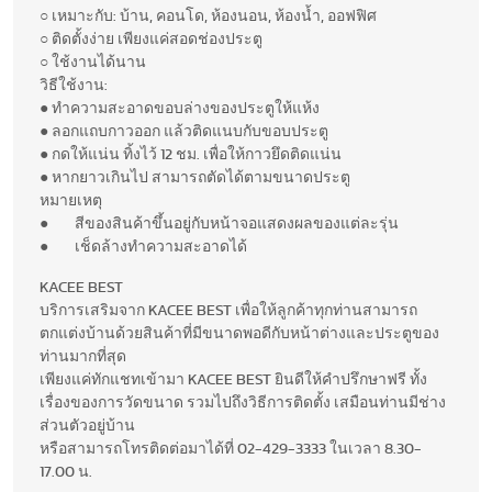
○ เหมาะกับ: บ้าน, คอนโด, ห้องนอน, ห้องน้ำ, ออฟฟิศ
○ ติดตั้งง่าย เพียงแค่สอดช่องประตู
○ ใช้งานได้นาน
วิธีใช้งาน:
● ทำความสะอาดขอบล่างของประตูให้แห้ง
● ลอกแถบกาวออก แล้วติดแนบกับขอบประตู
● กดให้แน่น ทิ้งไว้ 12 ชม. เพื่อให้กาวยึดติดแน่น
● หากยาวเกินไป สามารถตัดได้ตามขนาดประตู
หมายเหตุ
● สีของสินค้าขึ้นอยู่กับหน้าจอแสดงผลของแต่ละรุ่น
● เช็ดล้างทำความสะอาดได้
KACEE BEST
บริการเสริมจาก KACEE BEST เพื่อให้ลูกค้าทุกท่านสามารถ
ตกแต่งบ้านด้วยสินค้าที่มีขนาดพอดีกับหน้าต่างและประตูของ
ท่านมากที่สุด
เพียงแค่ทักแชทเข้ามา KACEE BEST ยินดีให้คำปรึกษาฟรี ทั้ง
เรื่องของการวัดขนาด รวมไปถึงวิธีการติดตั้ง เสมือนท่านมีช่าง
ส่วนตัวอยู่บ้าน
หรือสามารถโทรติดต่อมาได้ที่ 02-429-3333 ในเวลา 8.30-
17.00 น.