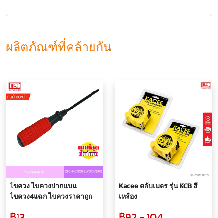
ผลิตภัณฑ์ที่คล้ายกัน
ไขควง ไขควงปากแบน
Kacee ตลับเมตร รุ่น KCB สี
ไขควง4แฉก ไขควงราคาถูก
เหลือง
฿13
฿92 - 104