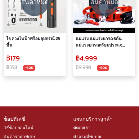
สินค้าหมด
สินค้าหมด
ไขควงไฟฟ้าพร้อมอุปกรณ์ 25
แม่แรง แม่แรงยกรถ 5ตัน
ชิ้น
แม่แรงยกรถพร้อมประแจ
ไฟฟ้า ประแจไฟฟ้า 12v ยกสูง
฿179
฿4,999
45 อุปกรณ์ฉุกเฉิน
฿358
฿9,998
-50%
-50%
ช้อปที่เคซี
แผนกบริการลูกค้า
วิธีช้อปออนไลน์
ติดต่อเรา
สินค้าราคาพิเศษ
คำถามที่พบบ่อย