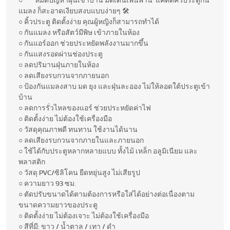
○ หมดปัญหาฝุ่นเข้าบ้าน มดเดินเพ่นพ่าน แค่ติดคิ้วประตูกัน
แมลง ก็สะอาดเงียบสงบแบบง่ายๆ 🛠️
○ คิ้วประตู ติดตั้งง่าย คุณผู้หญิงก็สามารถทำได้
○ กันแมลง หรือสัตว์มีพิษ เข้าภายในห้อง
○ กันแอร์ออก ช่วยประหยัดพลังงานมากขึ้น
○ กันแสงรอดผ่านช่องประตู
○ ลดปริมานฝุ่นภายในห้อง
○ ลดเสียงรบกวนจากภายนอก
○ ป้องกันแมลงสาบ มด ยุง และฝุ่นละออง ไม่ให้ลอดใต้ประตูเข้า
บ้าน
○ ลดการรั่วไหลของแอร์ ช่วยประหยัดค่าไฟ
○ ติดตั้งง่าย ไม่ต้องใช้เครื่องมือ
○ วัสดุคุณภาพดี ทนทาน ใช้งานได้นาน
○ ลดเสียงรบกวนจากภายในและภายนอก
○ ใช้ได้กับประตูหลากหลายแบบ ทั้งไม้ เหล็ก อลูมิเนียม และ
พลาสติก
○ วัสดุ PVC/ซิลิโคน ยืดหยุ่นสูง ไม่เสียรูป
○ ความยาว 93 ซม.
○ ตัดปรับขนาดได้ตามต้องการหรือใส่ได้อย่างต่อเนื่องตาม
ขนาดความยาวของประตู
○ ติดตั้งง่าย ไม่ต้องเจาะ ไม่ต้องใช้เครื่องมือ
○ สีที่มี: ขาว / น้ำตาล / เทา / ดำ