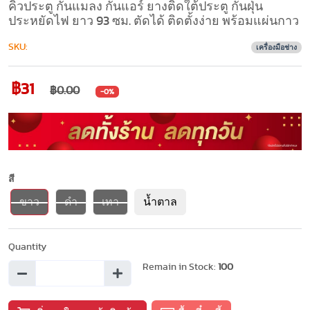
คิ้วประตู กันแมลง กันแอร์ ยางติดใต้ประตู กันฝุ่น
ประหยัดไฟ ยาว 93 ซม. ตัดได้ ติดตั้งง่าย พร้อมแผ่นกาว
SKU:
เครื่องมือช่าง
฿31
฿0.00
-0%
สี
ขาว
ดำ
เทา
น้ำตาล
Quantity
Remain in Stock:
100