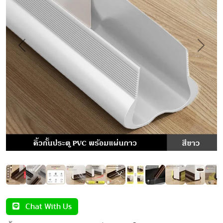
Previous
Next
Chat With Us