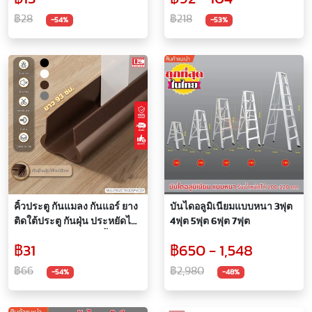
฿28
฿218
-54%
-53%
คิ้วประตู กันแมลง กันแอร์ ยาง
บันไดอลูมิเนียมแบบหนา 3ฟุต
ติดใต้ประตู กันฝุ่น ประหยัดไฟ
4ฟุต 5ฟุต 6ฟุต 7ฟุต
ยาว 93 ซม. ตัดได้ ติดตั้งง่าย
฿31
฿650 - 1,548
พร้อมแผ่นกาว
฿66
฿2,980
-54%
-48%