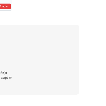
เก็บคูปอง
ี่สุด
วอยู่บ้าน