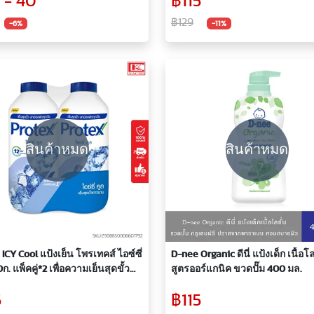
 - 40
฿115
฿129
-6%
-11%
สินค้าหมด
สินค้าหมด
 ICY Cool แป้งเย็น โพรเทคส์ ไอซ์ซี่
D-nee Organic ดีนี่ แป้งเด็ก เนื้อโล
ก. แพ็คคู่*2 เพื่อความเย็นสุดขั้ว
สูตรออร์แกนิค ขวดปั๊ม 400 มล.
าน
5
฿115