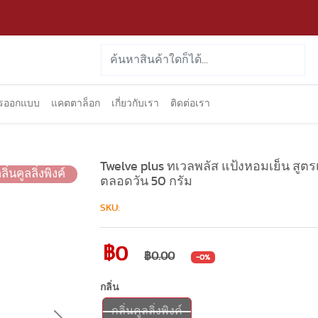
ารออกแบบ
แคตตาล็อก
เกี่ยวกับเรา
ติดต่อเรา
Twelve plus ทเวลพลัส แป้งหอมเย็น สูตรเอ็
ลิ่นคูลลิ่งพิงค์
ตลอดวัน 50 กรัม
SKU:
฿0
฿0.00
-0%
กลิ่น
กลิ่นคูลลิ่งพิงค์