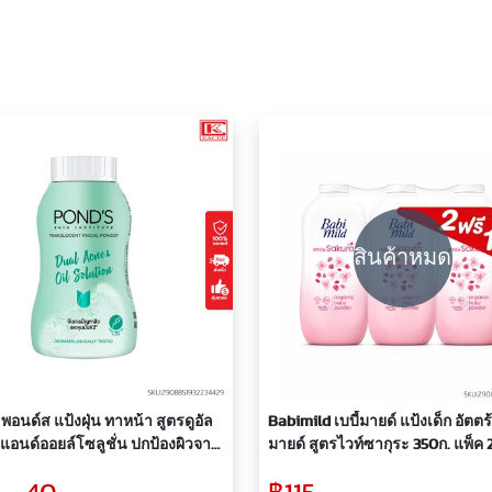
สินค้าหมด
พอนด์ส แป้งฝุ่น ทาหน้า สูตรดูอัล
Babimild เบบี้มายด์ แป้งเด็ก อัตตร
แอนด์ออยล์โซลูชั่น ปกป้องผิวจาก
มายด์ สูตรไวท์ซากุระ 350ก. แพ็ค 
UVA และ UVB ขนาด 45 ก.
ขวด