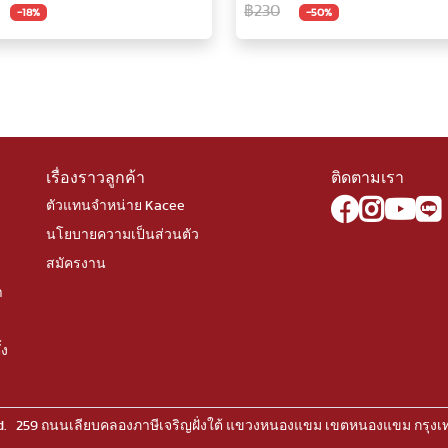
฿230
-18%
-50%
เรื่องราวลูกค้า
ติดตามเรา
ตัวแทนจำหน่าย Kacee
นโยบายความเป็นส่วนตัว
สมัครงาน
า
้ง
rved. 259 ถนนเลียบคลองภาษีเจริญฝั่งใต้ แขวงหนองแขม เขตหนองแขม กรุง