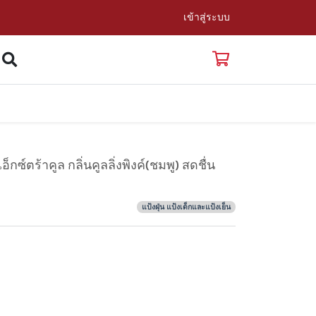
เข้าสู่ระบบ
กซ์ตร้าคูล กลิ่นคูลลิ่งพิงค์(ชมพู) สดชื่น
แป้งฝุ่น แป้งเด็กและแป้งเย็น