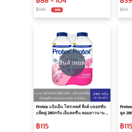
฿88 - 104
฿39
฿198
฿84
-38%
สินค้าหมด
Protex แป้งเย็น โพรเทคส์ พิ้งค์ บลอสซั่ม
Protex
แพ็คคู่ 280กรัม เย็นสดชื่น หอมยาวนาน 8
คูล 280
ชั่วโมง
ยาวน
฿115
฿11