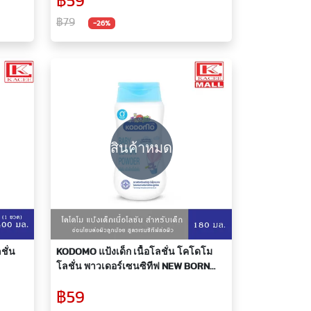
฿59
฿79
-26%
สินค้าหมด
ชั่น
KODOMO แป้งเด็ก เนื้อโลชั่น โคโดโม
โลชั่น พาวเดอร์เซนซิทีฟ NEW BORN
SENSITIVE 180 มล.
฿59