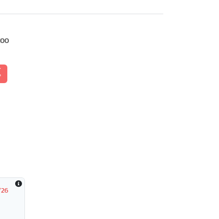
100
้
/26