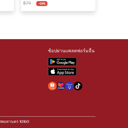
฿79
-26%
ช้อปผ่านแพลตฟอร์มอื่น
เทพมหานคร 10160