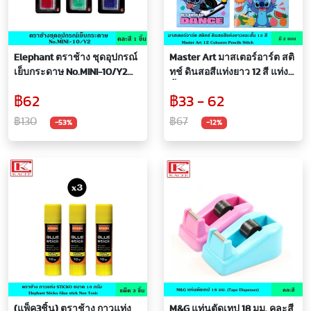
Elephant ตราช้าง ชุดอุปกรณ์
Master Art มาสเตอร์อาร์ต สติ
เย็บกระดาษ No.MINI-10/Y2
ทช์ ดินสอสีแท่งยาว 12 สี แท่ง
คละสี แม็ก เย็บกระดาษ ภายใน
สั้น 12 สี คละลาย Stitch
฿62
฿33 - 62
บรรจุเครื่องเย็บกระดาษ และ
ลิขสิทธิ์แท้ ระบายนุ่มลื่น เฉดสี
ลวดเย็บกระดาษ แบบแพ็ค
ดินสอ ดินสอสี สีไม้
฿130
฿67
-53%
-12%
พิเศษ
(แพ็ค3ชิ้น) ตราช้าง กาวแท่ง
M&G แท่นตัดเทป 18 มม. คละสี