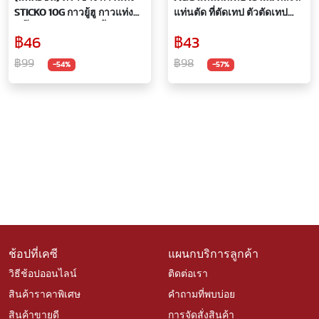
STICKO 10G กาวยู้ฮู กาวแท่ง
แท่นตัด ที่ตัดเทป ตัวตัดเทป
สติ๊กโก้ ติด ทนทาน เนื้อกาวไม่
แท่นเทปใส เทปใส Tape
฿46
฿43
เกาะเป็นก้อนกระดาษ
Dispenser
฿99
฿98
-54%
-57%
ช้อปที่เคซี
แผนกบริการลูกค้า
วิธีช้อปออนไลน์
ติดต่อเรา
สินค้าราคาพิเศษ
คำถามที่พบบ่อย
สินค้าขายดี
การจัดสั่งสินค้า