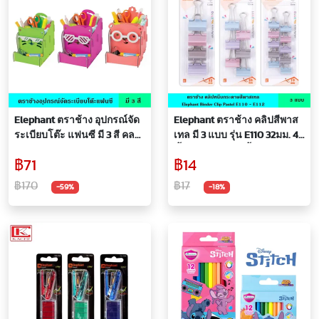
Elephant ตราช้าง อุปกรณ์จัด
Elephant ตราช้าง คลิปสีพาส
ระเบียบโต๊ะ แฟนซี มี 3 สี คละ
เทล มี 3 แบบ รุ่น E110 32มม. 4
แบบ หมี แมว กล่องจัดระเบียบ
ชิ้น E111 25มม. 6 ชิ้น E112 19มม.
฿71
฿14
กล่องอเนกประสงค์ กล่องใส่
10 ชิ้น คลิปหนีบกระดาษ ไม่
ปากกา
เป็นสนิม หน้าเหล็กกว้าง
฿170
฿17
-59%
-18%