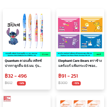
Quantum ควอนตั้ม สติทช์
Elephant Care Bears ตราช้าง
ปากกาลูกลื่น 0.5 มม. รุ่น
แคร์แบร์ แฟ้มกระเป๋าซอง
STBP-01 STBP-02 คละลาย
กระดุม 1 เม็ด ขนาด A4 คละ
฿32 - 496
฿91 - 251
ปากกา สีน้ำเงิน ลาย Stitch
ลาย กันน้ำ กันรอยขีดข่วน
ลิขสิทธิ์แท้ เส้นน้ำหมึกคมชัด
หนา 180 ไมครอน พร้อม
฿612
฿300
-14%
-15%
กระดุมสำหรับเปิด-ปิด ลิขสิทธิ์
แท้ ซองพลาสติก