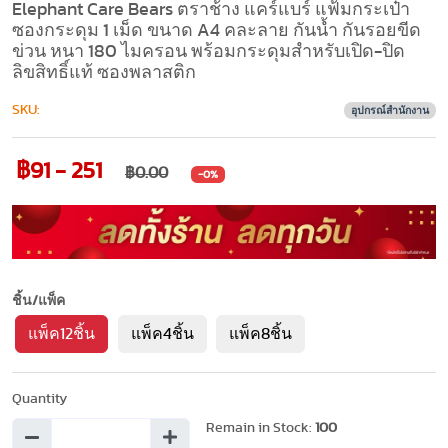
Elephant Care Bears ตราช้าง แคร์แบร์ แฟ้มกระเป๋า
ซองกระดุม 1 เม็ด ขนาด A4 คละลาย กันน้ำ กันรอยขีด
ข่วน หนา 180 ไมครอน พร้อมกระดุมสำหรับเปิด-ปิด
ลิขสิทธิ์แท้ ซองพลาสติก
SKU:
อุปกรณ์สำนักงาน
฿91 - 251
฿0.00
-0%
ชิ้น/แพ็ค
แพ็ค12ชิ้น
แพ็ค4ชิ้น
แพ็ค8ชิ้น
Quantity
Remain in Stock:
100