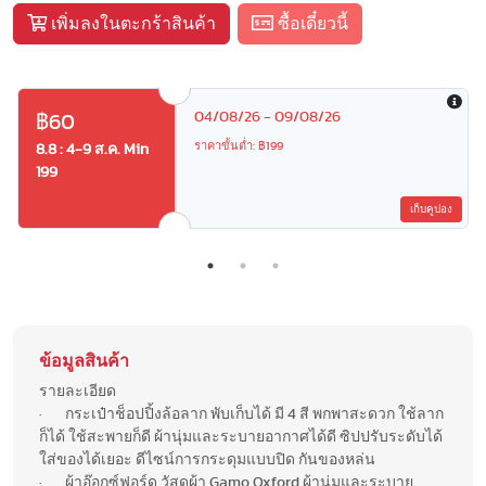
เพิ่มลงในตะกร้าสินค้า
ซื้อเดี๋ยวนี้
04/08/26 - 09/08/26
฿60
ราคาขั้นต่ำ: ฿199
8.8 : 4-9 ส.ค. Min
199
เก็บคูปอง
ข้อมูลสินค้า
รายละเอียด
· กระเป๋าช็อปปิ้งล้อลาก พับเก็บได้ มี 4 สี พกพาสะดวก ใช้ลาก
ก็ได้ ใช้สะพายก็ดี ผ้านุ่มและระบายอากาศได้ดี ซิปปรับระดับได้
ใส่ของได้เยอะ ดีไซน์การกระดุมแบบปิด กันของหล่น
· ผ้าอ๊อกซ์ฟอร์ด วัสดุผ้า Gamo Oxford ผ้านุ่มและระบาย