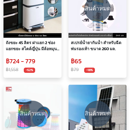
สินค้าหมด
ถังขยะ 45 ลิตร ฝาแยก 2 ช่อง
สเปรย์น้ำยากันน้ำ สำหรับฉีด
แยกขยะ สไตล์ญี่ปุ่น มีล้อหมุน
พ่นรองเท้า ขนาด 260 มล.
ได้360พร้อมเบรก ใช้งาน
฿724 - 779
฿65
สะดวก บรรจุได้เยอะ
฿1,558
฿79
-52%
-18%
สินค้าหมด
สินค้าหมด