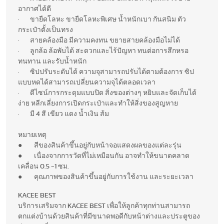
อากาศได้ดี
· ขายืดโลหะ ขายืดโลหะพิเศษ น้ำหนักเบา กันสนิม ตัว
กระเป๋าตั้งเป็นทรง
· สายคล้องมือ มีความคงทน ขยายสายคล้องมือไม่ได้
· ลูกล้อ ล้อพับได้ สะดวกและไร้ปัญหา ทนต่อการสึกหรอ
ทนทาน และรับน้ำหนัก
· ซิปปรับระดับได้ ความจุสามารถปรับได้ตามต้องการ ซิป
แบบหดได้สามารถเปลี่ยนความจุได้ตลอดเวลา
· ดีไซน์การกระดุมแบบปิด สิ่งของต่างๆ หยิบและจัดเก็บได้
ง่าย หลีกเลี่ยงการเปิดกระเป๋าและทำให้สิ่งของสูญหาย
· มี 4 สี เขียว แดง น้ำเงิน ส้ม
หมายเหตุ
● สีของสินค้าขึ้นอยู่กับหน้าจอแสดงผลของแต่ละรุ่น
● เนื่องจากการวัดที่ไม่เหมือนกัน อาจทำให้ขนาดคลาด
เคลื่อน 0.5 -1 ซม.
● คุณภาพของสินค้าขึ้นอยู่กับการใช้งาน และระยะเวลา
KACEE BEST
บริการเสริมจาก KACEE BEST เพื่อให้ลูกค้าทุกท่านสามารถ
ตกแต่งบ้านด้วยสินค้าที่มีขนาดพอดีกับหน้าต่างและประตูของ