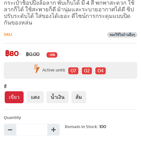
กระเป๋าช็อปปิ้งล้อลาก พับเก็บได้ มี 4 สี พกพาสะดวก ใช้
ลากก็ได้ ใช้สะพายก็ดี ผ้านุ่มและระบายอากาศได้ดี ซิป
ปรับระดับได้ ใส่ของได้เยอะ ดีไซน์การกระดุมแบบปิด
กันของหล่น
SKU:
ของใช้ในบ้านอื่นๆ
฿80
฿0.00
-0%
Active until:
07
02
03
:
:
สี
เขียว
แดง
น้ำเงิน
ส้ม
Quantity
Remain in Stock:
100