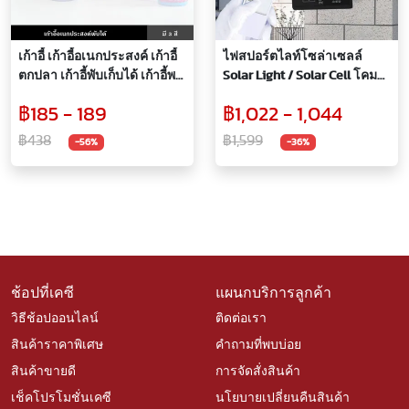
เก้าอี้ เก้าอี้อเนกประสงค์ เก้าอี้
ไฟสปอร์ตไลท์โซล่าเซลล์
ตกปลา เก้าอี้พับเก็บได้ เก้าอี้พก
Solar Light / Solar Cell โคม
พา พับได้ สีสันสวยงาม รองรับ
ไฟสปอร์ตไลท์โซล่าเซลล์ โคม
฿185 - 189
฿1,022 - 1,044
น้ำหนักได้ดี
ไฟถนน พลังงานแสงอาทิตย์
ขนาด 700 วัตต์
฿438
฿1,599
-56%
-36%
ช้อปที่เคซี
แผนกบริการลูกค้า
วิธีช้อปออนไลน์
ติดต่อเรา
สินค้าราคาพิเศษ
คำถามที่พบบ่อย
สินค้าขายดี
การจัดสั่งสินค้า
เช็คโปรโมชั่นเคซี
นโยบายเปลี่ยนคืนสินค้า