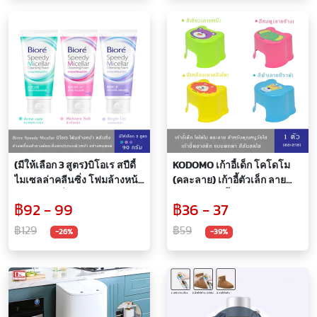
(มีให้เลือก 3 สูตร)บิโอเร สปีดี้
KODOMO เก้าอี้เด็ก โคโดโม
ไมเซลล่าคลีนซิ่ง โฟมล้างหน้า
(คละลาย) เก้าอี้ตัวเล็ก ลาย
โฟมล้างเครื่องสำอางค์ Biore
สดใสน่ารัก น้ำหนักเบา พกพา
฿92 - 99
฿36 - 37
Speedy Micellar ขนาด 90
สะดวก 1 ตัว
กรัม
฿129
฿59
-26%
-39%