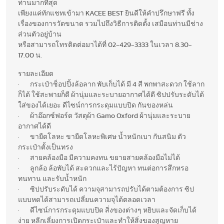
ท่านมากที่สุด
เพียงแค่ทักแชทเข้ามา KACEE BEST ยินดีให้คำปรึกษาฟรี ทั้ง
เรื่องของการวัดขนาด รวมไปถึงวิธีการติดตั้ง เสมือนท่านมีช่าง
ส่วนตัวอยู่บ้าน
หรือสามารถโทรติดต่อมาได้ที่ 02-429-3333 ในเวลา 8.30-
17.00 น.
รายละเอียด
· กระเป๋าช็อปปิ้งล้อลาก พับเก็บได้ มี 4 สี พกพาสะดวก ใช้ลาก
ก็ได้ ใช้สะพายก็ดี ผ้านุ่มและระบายอากาศได้ดี ซิปปรับระดับได้
ใส่ของได้เยอะ ดีไซน์การกระดุมแบบปิด กันของหล่น
· ผ้าอ๊อกซ์ฟอร์ด วัสดุผ้า Gamo Oxford ผ้านุ่มและระบาย
อากาศได้ดี
· ขายืดโลหะ ขายืดโลหะพิเศษ น้ำหนักเบา กันสนิม ตัว
กระเป๋าตั้งเป็นทรง
· สายคล้องมือ มีความคงทน ขยายสายคล้องมือไม่ได้
· ลูกล้อ ล้อพับได้ สะดวกและไร้ปัญหา ทนต่อการสึกหรอ
ทนทาน และรับน้ำหนัก
· ซิปปรับระดับได้ ความจุสามารถปรับได้ตามต้องการ ซิป
แบบหดได้สามารถเปลี่ยนความจุได้ตลอดเวลา
· ดีไซน์การกระดุมแบบปิด สิ่งของต่างๆ หยิบและจัดเก็บได้
ง่าย หลีกเลี่ยงการเปิดกระเป๋าและทำให้สิ่งของสูญหาย