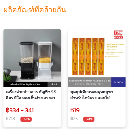
ผลิตภัณฑ์ที่คล้ายกัน
เครื่องจ่ายข้าวสาร ธัญพืช 5.5
ชุดธูปเทียนหอมพุทธบูชา
ลิตร สีใส มองเห็นง่าย สวยงาม
สำหรับไหว้พระ และใส่
มีที่กด ใช้งานสะดวก รักษา
สังฆทาน กลิ่นหอมเย็น 5 ชุด
฿334 - 341
฿19
คุณภาพอาหาร
฿718
฿25
-53%
-24%